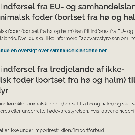
 indførsel fra EU- og samhandelsla
nimalsk foder (bortset fra hø og ha
lsk foder (bortset fra hø og halm) kan frit indføres fra EU- og
lande. Dvs. du skal ikke informere Fødevarestyrelsen om ind
finde en oversigt over samhandelslandene her
 indførsel fra tredjelande af ikke-
sk foder (bortset fra hø og halm) ti
yr
t indføre ikke-animalsk foder (bortset fra hø og halm) og skal 
treres eller underrette Fødevarestyrelsen, hvis kravene nedenf
et er ikke under importrestriktion/importforbud