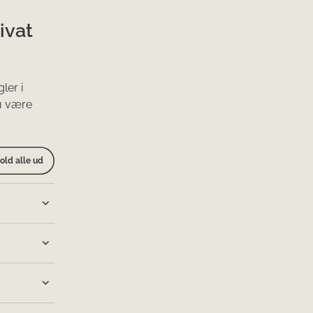
ivat
ler i
du være
old alle ud