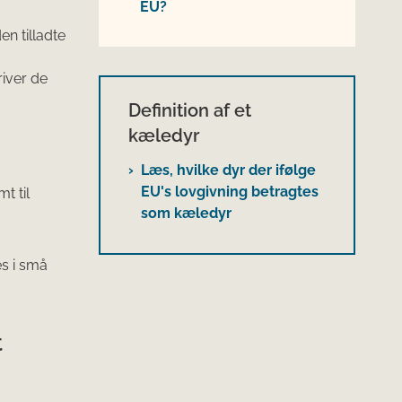
EU?
n tilladte
iver de
Definition af et
kæledyr
Læs, hvilke dyr der ifølge
EU's lovgivning betragtes
t til
som kæledyr
es i små
t