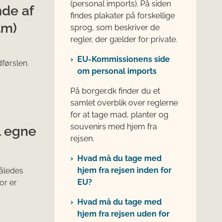
(personal imports). På siden
nde af
findes plakater på forskellige
lm)
sprog, som beskriver de
regler, der gælder for private.
EU-Kommissionens side
førslen.
om personal imports
På borger.dk finder du et
samlet overblik over reglerne
for at tage mad, planter og
souvenirs med hjem fra
l egne
rejsen.
Hvad må du tage med
hjem fra rejsen inden for
således
EU?
or er
Hvad må du tage med
hjem fra rejsen uden for