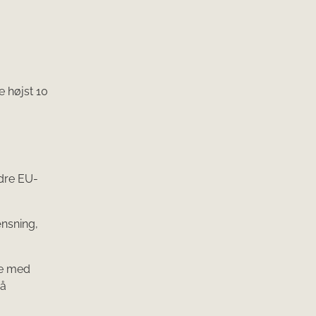
e højst 10
ndre EU-
ænsning,
se med
så