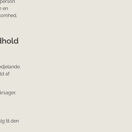
tperson
m en
ksomhed,
dhold
edjelande.
ld af
årsager,
g til den