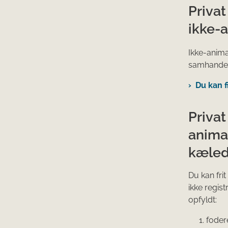
Privat
ikke-a
Ikke-anima
samhandels
Du kan 
Privat
animal
kæled
Du kan fri
ikke regis
opfyldt:
foder