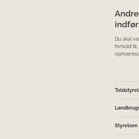
Andre
indfør
Du skal v
forhold ti
opmærksom
Toldstyre
Landbrugs
Styrelsen