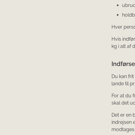
ubrud
holdb
Hver person
Hvis indfø
kg i alt af
Indførs
Du kan fri
lande til 
For at du 
skal det u
Det er en 
indrejsen e
modtages 