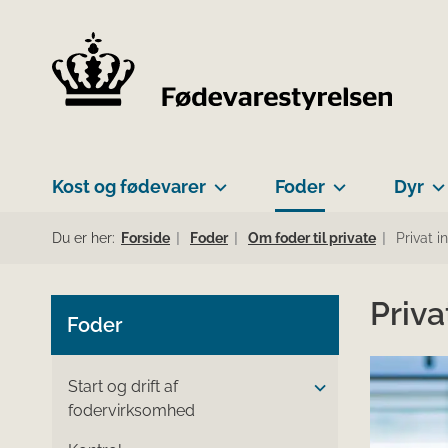
Kost og fødevarer
Foder
Dyr
Du er her:
Forside
Foder
Om foder til private
Privat i
Priva
Foder
Start og drift af
fodervirksomhed