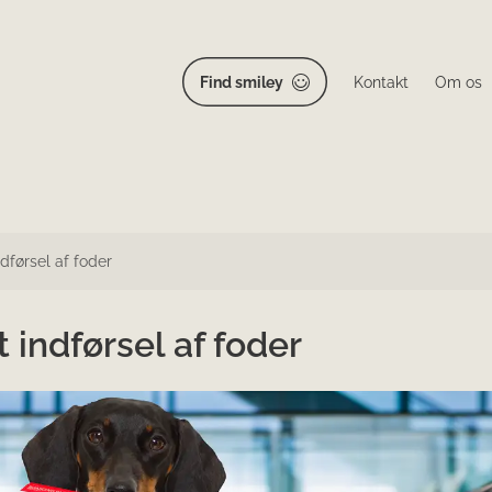
Find smiley
Kontakt
Om os
ndførsel af foder
t indførsel af foder