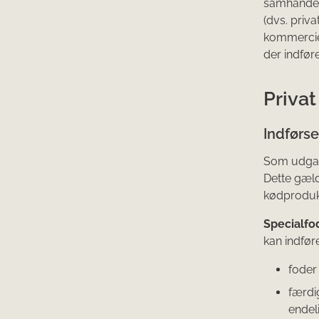
samhandels
(dvs. priv
kommerciel
der indfør
Privat
Indførse
Som udgang
Dette gæld
kødprodukt
Specialfod
kan indføre
foder
færdi
endel