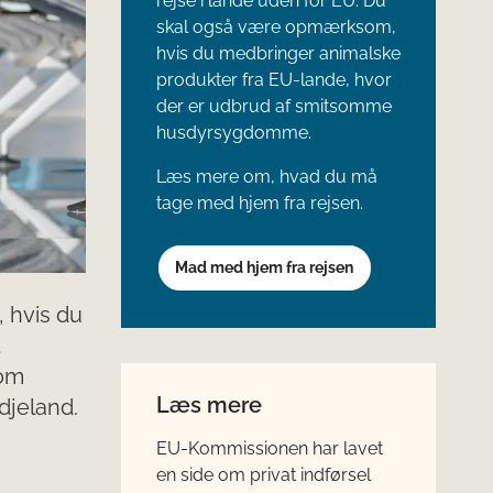
rejse i lande uden for EU. Du
skal også være opmærksom,
hvis du medbringer animalske
produkter fra EU-lande, hvor
der er udbrud af smitsomme
husdyrsygdomme.
Læs mere om, hvad du må
tage med hjem fra rejsen.
Mad med hjem fra rejsen
, hvis du
t
 om
Læs mere
djeland.
EU-Kommissionen har lavet
en side om privat indførsel