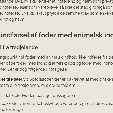
lande. Dvs. hvis du ønsker at indføre hø og halm som priva
at indførsel) eller som vareprøve, så skal det stadig foregå so
 indførsel. Dvs. du skal opfylde de samme krav som en vir
er hø og halm.
 indførsel af foder med animalsk in
l fra tredjelande
spunkt må foder med animalsk indhold ikke indføres fra tr
er både foder med indhold af ferskt kød og foder med indho
er. Der er dog følgende undtagelse:
er til kæledyr:
Specialfoder, der er påkrævet af medicinske 
s fra alle tredjelande, hvis der er tale om:
 til det kæledyr, der ledsager passageren
gpakkede, varemærkebeskyttede varer beregnet til direkte sal
ige forbruger