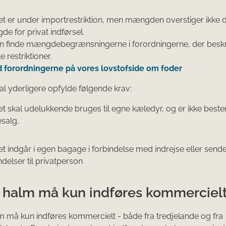
et er under importrestriktion, men mængden overstiger ikke de
e for privat indførsel.
n finde mængdebegrænsningerne i forordningerne, der beskr
e restriktioner.
d forordningerne på vores lovstofside om foder
al yderligere opfylde følgende krav:
et skal udelukkende bruges til egne kæledyr, og er ikke bestem
esalg,
et indgår i egen bagage i forbindelse med indrejse eller send
delser til privatperson
 halm må kun indføres kommerciel
 må kun indføres kommercielt - både fra tredjelande og fra