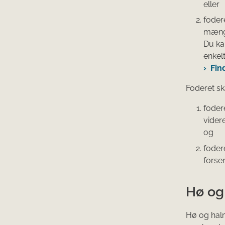
eller
foder
mængd
Du ka
enkelt
Fin
Foderet sk
foder
vider
og
foder
forsen
Hø og
Hø og halm