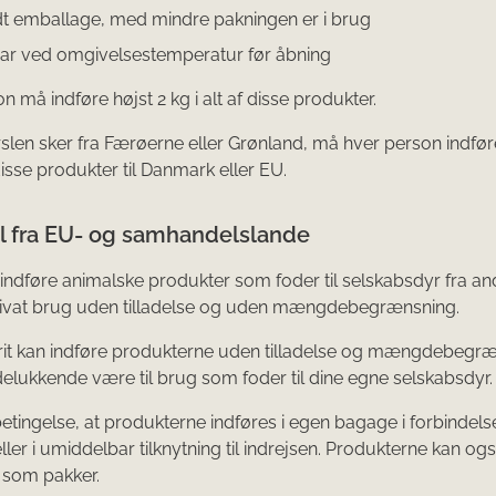
t emballage, med mindre pakningen er i brug
ar ved omgivelsestemperatur før åbning
 må indføre højst 2 kg i alt af disse produkter.
rslen sker fra Færøerne eller Grønland, må hver person indfør
 disse produkter til Danmark eller EU.
el fra EU- og samhandelslande
t indføre animalske produkter som foder til selskabsdyr fra a
privat brug uden tilladelse og uden mængdebegrænsning.
frit kan indføre produkterne uden tilladelse og mængdebegr
delukkende være til brug som foder til dine egne selskabsdyr.
betingelse, at produkterne indføres i egen bagage i forbindel
ller i umiddelbar tilknytning til indrejsen. Produkterne kan og
som pakker.