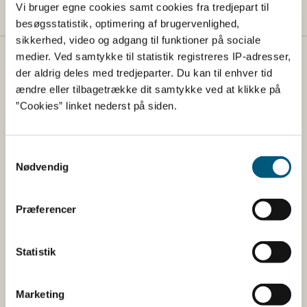
Vi bruger egne cookies samt cookies fra tredjepart til
besøgsstatistik, optimering af brugervenlighed,
sikkerhed, video og adgang til funktioner på sociale
medier. Ved samtykke til statistik registreres IP-adresser,
Fødevarestyrelsen
der aldrig deles med tredjeparter. Du kan til enhver tid
ændre eller tilbagetrække dit samtykke ved at klikke på
Fødevarestyrelsen er en styrelse under
”Cookies” linket nederst på siden.
Erhvervsministeriet. Styrelsen arbejder med hele
fødevarekæden fra jord til bord med fokus på
dyresundhed og sikker, sund mad. Vi står bag De
Samtykkevalg
officielle Kostråd og smileykontroller, som du kender
Nødvendig
fra cafeer, restauranter og supermarkeder.
Præferencer
Kontakt
Fødevarestyrelsen
Statistik
Stationsparken 31-33
2600 Glostrup
Tlf. 72 2​​​7 69 00
Marketing