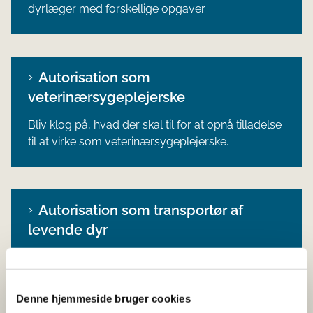
dyrlæger med forskellige opgaver.
Autorisation som
veterinærsygeplejerske
Bliv klog på, hvad der skal til for at opnå tilladelse
til at virke som veterinærsygeplejerske.
Autorisation som transportør af
levende dyr
Læs om, hvornår og hvordan du som person
eller transportvirksomhed skal søge om
autorisation til transport af levende dyr.
Denne hjemmeside bruger cookies