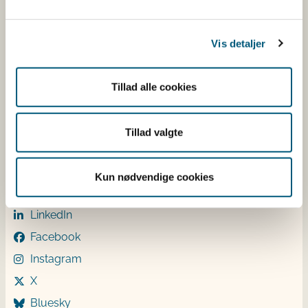
CVR: 62534516
EAN
Betaling af regning
Vis detaljer
Åben:
Mandag: 9-12 og 13-15
Tillad alle cookies
Tirsdag: 9-12
Onsdag: 9-12
Torsdag: 9-12 og 13-15
Tillad valgte
Fredag: 9-12
Kun nødvendige cookies
Følg os
LinkedIn
Facebook
Instagram
X
Bluesky