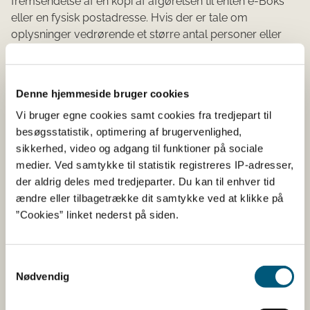
fremsendelse af en kopi af afgørelsen til enten e-Boks
eller en fysisk postadresse. Hvis der er tale om
oplysninger vedrørende et større antal personer eller
virksomheder, kan styrelsen efter en konkret vurdering
vælge at undlade at orientere de berørte parter.
Denne hjemmeside bruger cookies
Visse typer dokumenter og sager er undtaget fra retten
til aktindsigt. Aktindsigt omfatter for eksempel ikke
Vi bruger egne cookies samt cookies fra tredjepart til
oplysninger om enkeltpersoners private forhold,
besøgsstatistik, optimering af brugervenlighed,
herunder økonomiske forhold. Da en
sikkerhed, video og adgang til funktioner på sociale
enkeltmandsvirksomhed er identisk med sin ejer, kan
medier. Ved samtykke til statistik registreres IP-adresser,
virksomhedens økonomi sidestilles med en
der aldrig deles med tredjeparter. Du kan til enhver tid
privatpersons økonomi og oplysningerne kan undtages.
ændre eller tilbagetrække dit samtykke ved at klikke på
”Cookies” linket nederst på siden.
Styrelsen udbetaler erstatning og kompensation i
overensstemmelse med EU's statsstøtteregler. I
forbindelse med de europæiske gennemsigtighedskrav
Samtykkevalg
for statsstøtte skal udbetalinger offentliggøres senest
Nødvendig
seks måneder efter tildeling, det gælder også
enkeltmandsvirksomheder. Derfor udleverer styrelsen