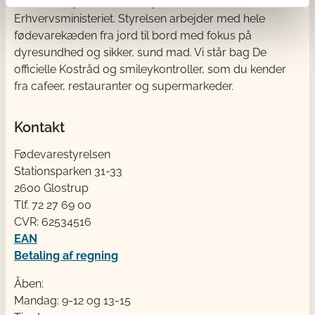
Fødevarestyrelsen er en styrelse under
Erhvervsministeriet. Styrelsen arbejder med hele
fødevarekæden fra jord til bord med fokus på
dyresundhed og sikker, sund mad. Vi står bag De
officielle Kostråd og smileykontroller, som du kender
fra cafeer, restauranter og supermarkeder.
Kontakt
Fødevarestyrelsen
Stationsparken 31-33
2600 Glostrup
Tlf. 72 2​​​7 69 00
CVR: 62534516
EAN
Betaling af regning
Åben:
Mandag: 9-12 og 13-15