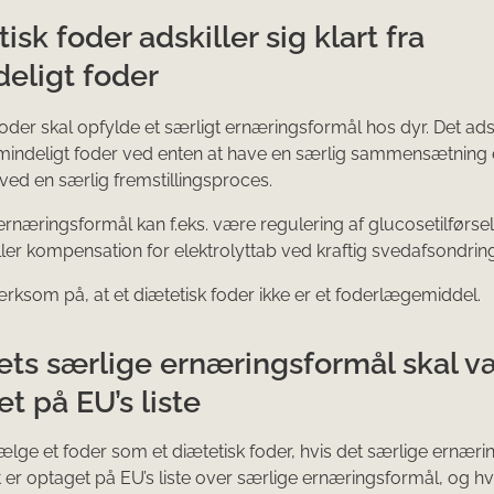
isk foder adskiller sig klart fra
deligt foder
foder skal opfylde et særligt ernæringsformål hos dyr. Det adsk
almindeligt foder ved enten at have en særlig sammensætning 
 ved en særlig fremstillingsproces.
 ernæringsformål kan f.eks. være regulering af glucosetilførsel
eller kompensation for elektrolyttab ved kraftig svedafsondring
som på, at et diætetisk foder ikke er et foderlægemiddel.
ets særlige ernæringsformål skal v
t på EU’s liste
ælge et foder som et diætetisk foder, hvis det særlige ernær
t er optaget på EU’s liste over særlige ernæringsformål, og hv