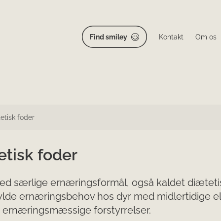
Find smiley
Kontakt
Om os
etisk foder
etisk foder
d særlige ernæringsformål, også kaldet diætetis
ylde ernæringsbehov hos dyr med midlertidige el
 ernæringsmæssige forstyrrelser.