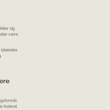
iller sig
eller være
 (diabetes
.
ære
ingsformål
is foderet