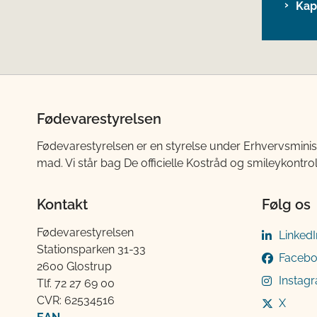
Kap
Fødevarestyrelsen
Fødevarestyrelsen er en styrelse under Erhvervsminis
mad. Vi står bag De officielle Kostråd og smileykontro
Kontakt
Følg os
Fødevarestyrelsen
LinkedI
Stationsparken 31-33
Faceb
2600 Glostrup
Instag
Tlf. 72 2​​​7 69 00
CVR: 62534516
X