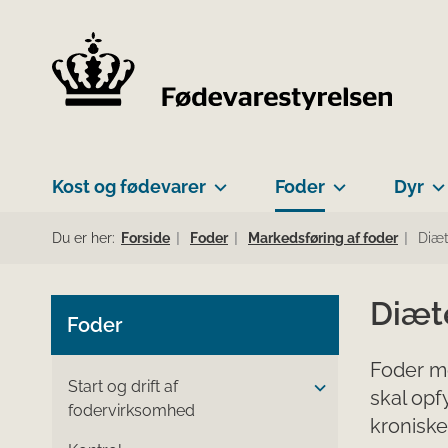
Kost og fødevarer
Foder
Dyr
Du er her:
Forside
Foder
Markedsføring af foder
Diæt
Diæt
Foder
Foder me
Start og drift af
skal opf
fodervirksomhed
kroniske