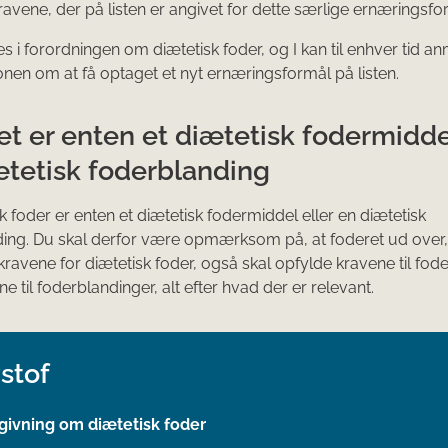
ravene, der på listen er angivet for dette særlige ernæringsfo
des i forordningen om diætetisk foder, og I kan til enhver tid 
en om at få optaget et nyt ernæringsformål på listen.
t er enten et diætetisk fodermiddel
ætetisk foderblanding
sk foder er enten et diætetisk fodermiddel eller en diætetisk
ing. Du skal derfor være opmærksom på, at foderet ud over, 
 kravene for diætetisk foder, også skal opfylde kravene til fod
ne til foderblandinger, alt efter hvad der er relevant.
stof
givning om diætetisk foder