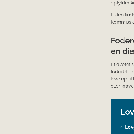
opfylder k
Listen fin
Kommission
Fodere
en di
Et diæteti
foderbland
leve op til
eller krave
Lov
Lov