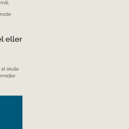
rmål.
anmode
 eller
at skulle
ermidler