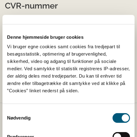
CVR-nummer
Styrelsen har CVR-nummer 62534516.
Sådan sender du en elektronisk
Denne hjemmeside bruger cookies
Vi bruger egne cookies samt cookies fra tredjepart til
faktura
besøgsstatistik, optimering af brugervenlighed,
sikkerhed, video og adgang til funktioner på sociale
Du sender en elektronisk faktura via virk.dk:
medier. Ved samtykke til statistik registreres IP-adresser,
der aldrig deles med tredjeparter. Du kan til enhver tid
E-fakturering (virk.dk)
ændre eller tilbagetrække dit samtykke ved at klikke på
”Cookies” linket nederst på siden.
Samtykkevalg
Fødevarestyrelsen
Nødvendig
Fødevarestyrelsen er en styrelse under
Erhvervsministeriet. Styrelsen arbejder med hele
Præferencer