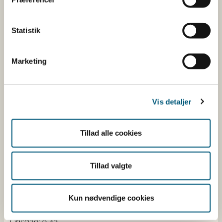
fødevarekæden fra jord til bord med fokus på
dyresundhed og sikker, sund mad. Vi står bag De
Statistik
officielle Kostråd og smileykontroller, som du kender
fra cafeer, restauranter og supermarkeder.
Marketing
Kontakt
Fødevarestyrelsen
Vis detaljer
Stationsparken 31-33
2600 Glostrup
Tlf. 72 2​​​7 69 00
Tillad alle cookies
CVR: 62534516
EAN
Tillad valgte
Betaling af regning
Åben:
Mandag: 9-12 og 13-15
Kun nødvendige cookies
Tirsdag: 9-12
Onsdag: 9-12