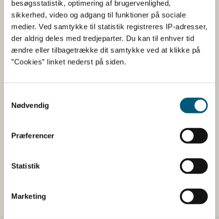
Overvågning af smitsomme
besøgsstatistik, optimering af brugervenlighed,
husdyrsygdomme i Danmark
sikkerhed, video og adgang til funktioner på sociale
medier. Ved samtykke til statistik registreres IP-adresser,
Overvågning af smitsomme
der aldrig deles med tredjeparter. Du kan til enhver tid
husdyrsygdomme i udlandet
ændre eller tilbagetrække dit samtykke ved at klikke på
”Cookies” linket nederst på siden.
Animal Health in Denmark
Samtykkevalg
Nødvendig
Fødevarestyrelsen udgiver årligt en
engelsksproget årsberetning om
Præferencer
husdyrsundheden i Danmark
Find de seneste Animal Health in Denmark
Statistik
publikationer
Marketing