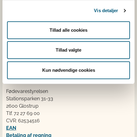
Vis detaljer
Fødevarestyrelsen
Fødevarestyrelsen er en styrelse under
Tillad alle cookies
Erhvervsministeriet. Styrelsen arbejder med hele
fødevarekæden fra jord til bord med fokus på
dyresundhed og sikker, sund mad. Vi står bag De
Tillad valgte
officielle Kostråd og smileykontroller, som du kender
fra cafeer, restauranter og supermarkeder.
Kun nødvendige cookies
Kontakt
Fødevarestyrelsen
Stationsparken 31-33
2600 Glostrup
Tlf. 72 2​​​7 69 00
CVR: 62534516
EAN
Betaling af regning