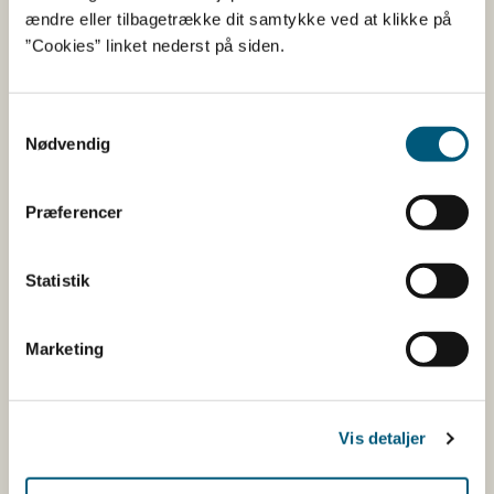
ændre eller tilbagetrække dit samtykke ved at klikke på
Infektiøs pankreasnekrose (IPN)
”Cookies” linket nederst på siden.
Klassisk svinepest
Samtykkevalg
Nødvendig
Koi-herpesvirus-sygdom (KHV)
Præferencer
Kvægpest
Statistik
Lumpy skin disease
Marketing
Mastitis
Miltbrand
Vis detaljer
MRSA