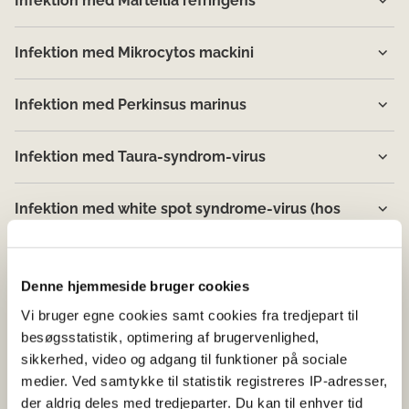
Infektion med Marteilia refringens
Infektion med Mikrocytos mackini
Infektion med Perkinsus marinus
Infektion med Taura-syndrom-virus
Infektion med white spot syndrome-virus (hos
krebsdyr)
Infektion med yellow head disease-virus
Denne hjemmeside bruger cookies
Vi bruger egne cookies samt cookies fra tredjepart til
Infektiøs hæmatopoietisk nekrose (IHN)
besøgsstatistik, optimering af brugervenlighed,
sikkerhed, video og adgang til funktioner på sociale
medier. Ved samtykke til statistik registreres IP-adresser,
Infektiøs lakseanæmi
der aldrig deles med tredjeparter. Du kan til enhver tid