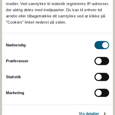
Fødevarestyrelsen er en styrelse under
medier. Ved samtykke til statistik registreres IP-adresser,
Erhvervsministeriet. Styrelsen arbejder med hele
der aldrig deles med tredjeparter. Du kan til enhver tid
fødevarekæden fra jord til bord med fokus på
ændre eller tilbagetrække dit samtykke ved at klikke på
dyresundhed og sikker, sund mad. Vi står bag De
”Cookies” linket nederst på siden.
officielle Kostråd og smileykontroller, som du kender
fra cafeer, restauranter og supermarkeder.
Samtykkevalg
Nødvendig
Kontakt
Fødevarestyrelsen
Præferencer
Stationsparken 31-33
2600 Glostrup
Tlf. 72 2​​​7 69 00
Statistik
CVR: 62534516
EAN
Marketing
Betaling af regning
Åben:
Mandag: 9-12 og 13-15
Vis detaljer