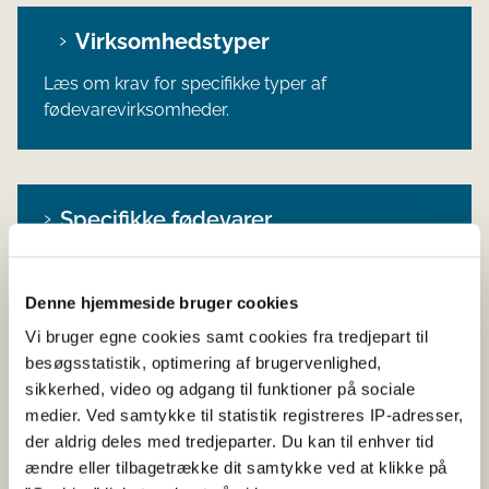
Virksomhedstyper
Læs om krav for specifikke typer af
fødevarevirksomheder.
Specifikke fødevarer
Læs om krav for specifikke fødevarer.
Denne hjemmeside bruger cookies
Vi bruger egne cookies samt cookies fra tredjepart til
besøgsstatistik, optimering af brugervenlighed,
Startpakken for nye
sikkerhed, video og adgang til funktioner på sociale
fødevarevirksomheder
medier. Ved samtykke til statistik registreres IP-adresser,
Få et overblik inden du starter
der aldrig deles med tredjeparter. Du kan til enhver tid
fødevarevirksomhed.
ændre eller tilbagetrække dit samtykke ved at klikke på