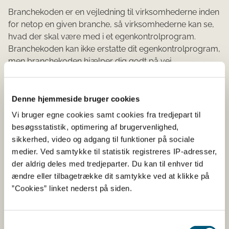
Branchekoden er en vejledning til virksomhederne inden
for netop en given branche, så virksomhederne kan se,
hvad der skal være med i et egenkontrolprogram.
Branchekoden kan ikke erstatte dit egenkontrolprogram,
men branchekoden hjælper dig godt på vej.
En branchekode kan hjælpe med, hvad du skal være
særlig opmærksom på i dit daglige arbejde med
Denne hjemmeside bruger cookies
egenkontrol. Branchekoderne indeholder i
Vi bruger egne cookies samt cookies fra tredjepart til
udgangspunktet risikoanalyser, procedurer, også kan
besøgsstatistik, optimering af brugervenlighed,
der være eksempler på skemaer til at føre den løbende
sikkerhed, video og adgang til funktioner på sociale
egenkontrol. Branchekoden kan dog ikke stå alene.
medier. Ved samtykke til statistik registreres IP-adresser,
der aldrig deles med tredjeparter. Du kan til enhver tid
Tilpas branchekoden til din
ændre eller tilbagetrække dit samtykke ved at klikke på
”Cookies” linket nederst på siden.
virksomhed
Du skal tilpasse branchekoden til lige netop din
Samtykkevalg
virksomhed og dine fødevareaktiviteter. Branchekoden