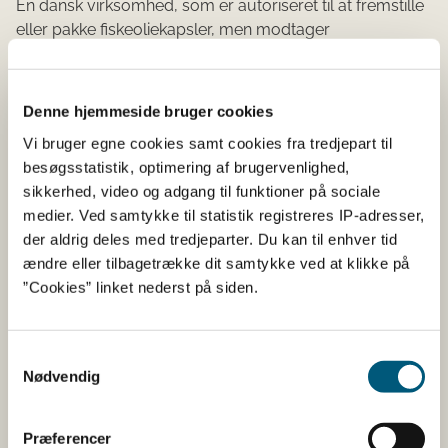
En dansk virksomhed, som er autoriseret til at fremstille
eller pakke fiskeoliekapsler, men modtager
gelatinekapsler eller fiskeoliekapsler fra en ikke-
autoriseret virksomhed i et andet EU-land, kan i
overgangsperioden fortsat håndtere disse produkter.
Denne hjemmeside bruger cookies
Fiskeolie må ikke modtages, hvis ikke fiskeolien kommer
Vi bruger egne cookies samt cookies fra tredjepart til
fra en autoriseret virksomhed.
besøgsstatistik, optimering af brugervenlighed,
I overgangsperioden accepteres følgende for danske
sikkerhed, video og adgang til funktioner på sociale
virksomheder, som er autoriseret til at håndtere fiskeolie,
medier. Ved samtykke til statistik registreres IP-adresser,
gelatinekapsler eller fiskeoliekapsler:
der aldrig deles med tredjeparter. Du kan til enhver tid
ændre eller tilbagetrække dit samtykke ved at klikke på
Fiskeolie skal altid komme fra virksomheder, som er
”Cookies” linket nederst på siden.
autoriseret til at håndtere fiskeolie.
Hvis det ikke er muligt at skaffe gelatinekapsler fra
Samtykkevalg
virksomheder, som er autoriseret til at håndtere
Nødvendig
gelatinekapsler, kan virksomheden modtage
gelatinekapsler fra ikke-autoriserede virksomheder
i andre EU-lande. Når virksomheden bruger
Præferencer