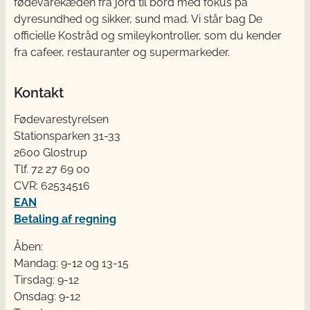
fødevarekæden fra jord til bord med fokus på
dyresundhed og sikker, sund mad. Vi står bag De
officielle Kostråd og smileykontroller, som du kender
fra cafeer, restauranter og supermarkeder.
Kontakt
Fødevarestyrelsen
Stationsparken 31-33
2600 Glostrup
Tlf. 72 2​​​7 69 00
CVR: 62534516
EAN
Betaling af regning
Åben:
Mandag: 9-12 og 13-15
Tirsdag: 9-12
Onsdag: 9-12