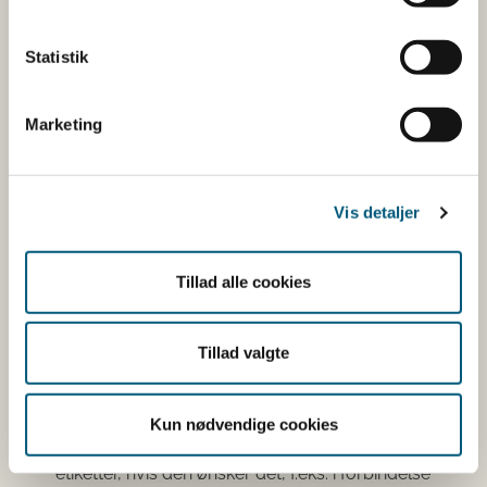
gelatinekapslerne til at fremstille fiskeoliekapsler,
skal virksomheden sætte sit id-mærke på det
Statistik
færdige produkt, se dog punkt 4 og 5.
Hvis det ikke er muligt at skaffe fiskeoliekapsler fra
virksomheder, som er autoriseret til at håndtere
Marketing
fiskeoliekapsler, kan virksomheden modtage
fiskeoliekapsler fra ikke-autoriserede virksomheder
i andre EU-lande. Når virksomheden har ompakket
Vis detaljer
fiskeoliekapslerne, skal virksomheden sætte sit id-
mærke på de ompakkede produkter, se dog punkt
4 og 5.
Tillad alle cookies
Hvis virksomheden har emballage og etiketter uden
id-mærke på lager, kan virksomheden opbruge
Tillad valgte
dette lager.
Hvis virksomheden har emballage og etiketter uden
id-mærke på lager, kan virksomheden sætte
Kun nødvendige cookies
klistermærke med sit id-mærke på emballage og
etiketter, hvis den ønsker det, f.eks. i forbindelse