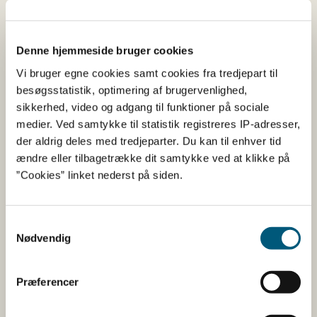
Hygiejnebarrierer i flokke og besætninger kan bl.a.
omfatte:
Denne hjemmeside bruger cookies
​​God vedligeholdelse af bygninger m.m.
Vi bruger egne cookies samt cookies fra tredjepart til
Fast belægning omkring stalde/fjerkræhuse.
besøgsstatistik, optimering af brugervenlighed,
Forrum som er opdelt i ren og uren zone.
sikkerhed, video og adgang til funktioner på sociale
medier. Ved samtykke til statistik registreres IP-adresser,
Skift af tøj og fodtøj samt vask af hænder før man
der aldrig deles med tredjeparter. Du kan til enhver tid
går ind i stalde/fjerkræhuse.
ændre eller tilbagetrække dit samtykke ved at klikke på
”Cookies” linket nederst på siden.
Krav om hygiejnetiltag på slagterierne
Hygiejnetiltag på slagterierne kan bl.a. omfatte:
Samtykkevalg
Nødvendig
​​God hygiejnepraksis ved kritiske punkter, f.eks.
omkring udtagning af tarmsæt.
Fokus på gødningsforurening – forebygge og
Præferencer
fjerne.