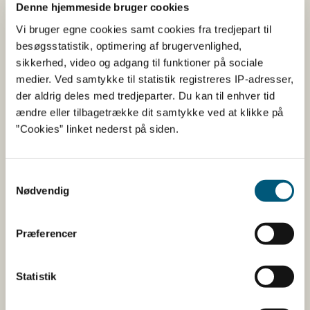
Denne hjemmeside bruger cookies
Tilmeld dig nyheder om kontrolkampagner
Vi bruger egne cookies samt cookies fra tredjepart til
besøgsstatistik, optimering af brugervenlighed,
Se foderkontrolkampagnerne
sikkerhed, video og adgang til funktioner på sociale
medier. Ved samtykke til statistik registreres IP-adresser,
der aldrig deles med tredjeparter. Du kan til enhver tid
ændre eller tilbagetrække dit samtykke ved at klikke på
Kontrolkampagner 2025
”Cookies” linket nederst på siden.
Kontrolkampagner 2024
Samtykkevalg
Nødvendig
Læs mere
Præferencer
Læs om kontrolkampagner på
Statistik
veterinærområdet