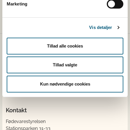
Læs om kontrolkampagner på
Marketing
fødevareområdet
Vis detaljer
Tillad alle cookies
Fødevarestyrelsen
Fødevarestyrelsen er en styrelse under
Tillad valgte
Erhvervsministeriet. Styrelsen arbejder med hele
fødevarekæden fra jord til bord med fokus på
dyresundhed og sikker, sund mad. Vi står bag De
Kun nødvendige cookies
officielle Kostråd og smileykontroller, som du kender
fra cafeer, restauranter og supermarkeder.
Kontakt
Fødevarestyrelsen
Stationsparken 31-33