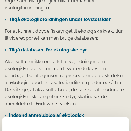
regel samt øvrige regler bliver omhandlet i
økologiforordningen:
Tilgå økologiforordningen under lovstofsiden
For at kunne udbyde fiskeyngel til økologisk akvakultur
til videreopdræt kan man bruge databasen:
Tilgå databasen for økologiske dyr
Akvakultur er ikke omfattet af vejledningen om
økologiske fødevarer, men tilsvarende krav om
udarbejdelse af egenkontrolprocedurer og uds​tedelse
af økologirapport og økologicertifikat gælder også her.
Det vil sige, at akvakulturbrug, der ønsker at producere
økologiske fisk, tang eller skaldyr, skal indsende
anmeldelse til Fødevarestyrelsen.
Indsend anmeldelse af økologisk
akvakulturproduktion (vælg Indsende/Indsend
andet)