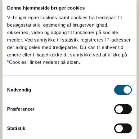
Denne hjemmeside bruger cookies
Det anbefales, at Fødevarestyrelsen afdeling
Vi bruger egne cookies samt cookies fra tredjepart til
VeterinærSyd, Akvakultur, kontaktes forinden på
besøgsstatistik, optimering af brugervenlighed,
Styrelsens hovednummer +45 72 27 69 00.
sikkerhed, video og adgang til funktioner på sociale
medier. Ved samtykke til statistik registreres IP-adresser,
der aldrig deles med tredjeparter. Du kan til enhver tid
ændre eller tilbagetrække dit samtykke ved at klikke på
Fødevarestyrelsen
”Cookies” linket nederst på siden.
Fødevarestyrelsen er en styrelse under
Erhvervsministeriet. Styrelsen arbejder med hele
Samtykkevalg
fødevarekæden fra jord til bord med fokus på
Nødvendig
dyresundhed og sikker, sund mad. Vi står bag De
officielle Kostråd og smileykontroller, som du kender
fra cafeer, restauranter og supermarkeder.
Præferencer
Kontakt
Statistik
Fødevarestyrelsen