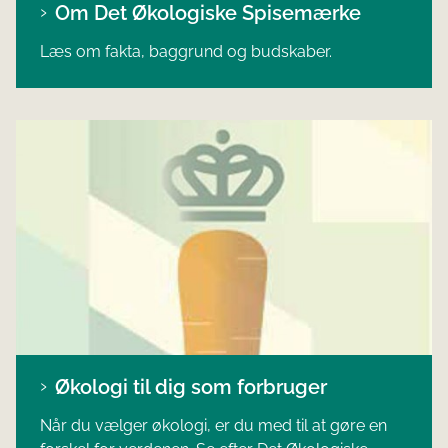
Om Det Økologiske Spisemærke
Læs om fakta, baggrund og budskaber.
Økologi til dig som forbruger
Når du vælger økologi, er du med til at gøre en