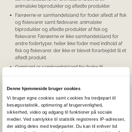
animalske biprodukter og afledte produkter.
Færøerne er samhandelsland for foder afledt af fisk
og fiskevarer samt fødevarer, animalske
biprodukter og afledte produkter af fisk og
fiskevarer. Færøerne er ikke samhandelsland for
andre fodertyper, heller ikke foder med indhold af
fisk og fiskevarer, der ikke er blevet forarbejdet til et
afledt produkt.
Grønland er samhandelsland for foder til
selskabsdyr bestående udelukkende af fisk som
f.eks. tørrede fisk. Derudover er Grønland
samhandelsland for fisk og fiskevarer herunder
Denne hjemmeside bruger cookies
sammensatte produkter med forarbejdede
Vi bruger egne cookies samt cookies fra tredjepart til
fiskevarer, samt animalske biprodukter og afledte
besøgsstatistik, optimering af brugervenlighed,
produkter af vanddyr, bortset fra havpattedyr.
sikkerhed, video og adgang til funktioner på sociale
medier. Ved samtykke til statistik registreres IP-adresser,
der aldrig deles med tredjeparter. Du kan til enhver tid