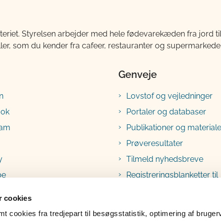
teriet. Styrelsen arbejder med hele fødevarekæden fra jord 
ller, som du kender fra cafeer, restauranter og supermarkeder
Genveje
n
Lovstof og vejledninger
ook
Portaler og databaser
ram
Publikationer og materiale
Prøveresultater
y
Tilmeld nyhedsbreve
be
Registreringsblanketter til
fødevarevirksomheder
 cookies
 cookies fra tredjepart til besøgsstatistik, optimering af bruger