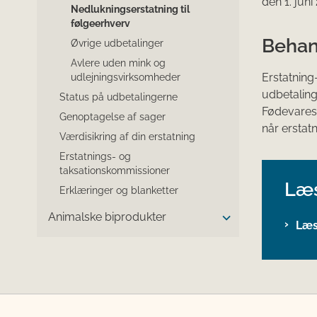
den 1. juni
Nedlukningserstatning til
følgeerhverv
Behan
Øvrige udbetalinger
Avlere uden mink og
Erstatnin
udlejningsvirksomheder
udbetaling
Status på udbetalingerne
Fødevarest
Genoptagelse af sager
når erstat
Værdisikring af din erstatning
Erstatnings- og
taksationskommissioner
Læs
Erklæringer og blanketter
Animalske biprodukter
Læs