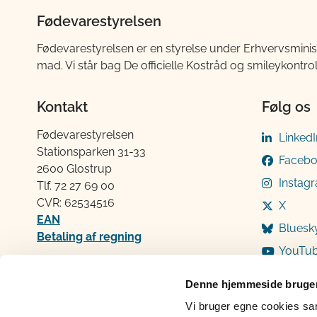
Fødevarestyrelsen
Fødevarestyrelsen er en styrelse under Erhvervsminis
mad. Vi står bag De officielle Kostråd og smileykontro
Kontakt
Følg os
Fødevarestyrelsen
LinkedI
Stationsparken 31-33
Faceb
2600 Glostrup
Instag
Tlf. 72 2​​​7 69 00
CVR: 62534516
X
EAN
Bluesk
Betaling af regning
YouTu
Åben:
Mandag: 9-12 og 13-15
Denne hjemmeside bruger
Tirsdag: 9-12
Vi bruger egne cookies samt
Onsdag: 9-12