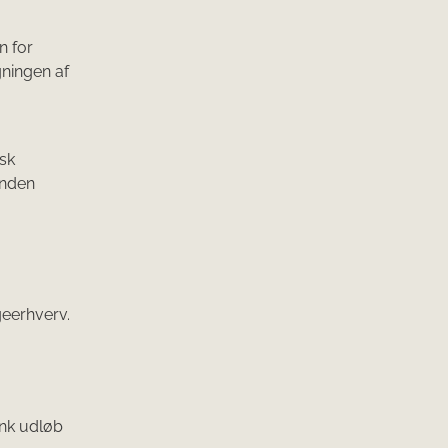
n for
gningen af
nsk
anden
geerhverv.
ink udløb