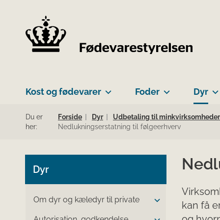
Kost og fødevarer
Foder
Dyr
Du er
Forside
Dyr
Udbetaling til minkvirksomheder
her:
Nedlukningserstatning til følgeerhverv
Nedlu
Dyr
Virksomh
Om dyr og kæledyr til private
kan få e
og hvorn
Autorisation, godkendelse,