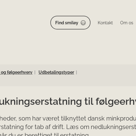
Find smiley
Kontakt
Om os
 og følgeerhverv
Udbetalingstyper
kningserstatning til følgeerh
eder, som har været tilknyttet dansk minkprodu
rstatning for tab af drift. Læs om nedlukningsers
år du er berettiget til erstatning.