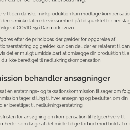
erv til den danske minkproduktion kan modtage kompensatio
 deres minkrelaterede virksomhed på tidspunktet for nedsla
ølge af COVID-19 i Danmark i 2020.
gøres efter de principper, der gælder for opgørelse af
tionserstatning og gælder kun den del, der er relateret til da
vis det er muligt umiddelbart at omlægge din produktion til 
er du ikke berettiget til nedlukningskompensation.
ssion behandler ansøgninger
sat én erstatnings- og taksationskommission til sager om føl
ission tager stilling til hver ansøgning og beslutter, om din
 er berettiget til nedlukningserstatning.
fristen for ansøgning om kompensation til følgeerhverv til
mheder som følge af det midlertidige forbud mod hold af m