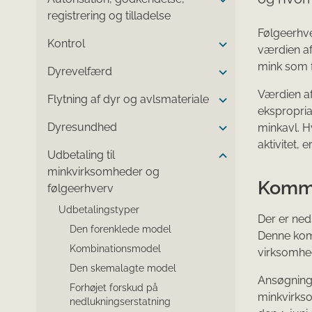
registrering og tilladelse
Følgeerhv
Kontrol
værdien af
mink som f
Dyrevelfærd
Værdien af
Flytning af dyr og avlsmateriale
ekspropria
Dyresundhed
minkavl. H
aktivitet, 
Udbetaling til
minkvirksomheder og
Kommi
følgeerhverv
Udbetalingstyper
Der er ned
Den forenklede model
Denne komm
Kombinationsmodel
virksomhed
Den skemalagte model
Ansøgnings
Forhøjet forskud på
minkvirkso
nedlukningserstatning