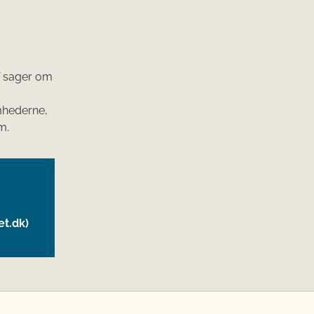
f sager om
omhederne,
m.
et.dk)