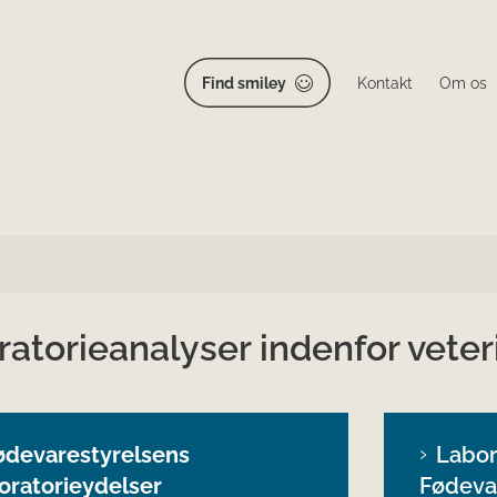
Find smiley
Kontakt
Om os
ratorieanalyser indenfor vet
ødevarestyrelsens
Labor
oratorieydelser
Fødeva