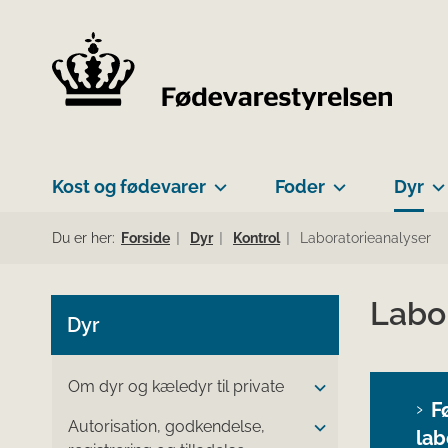
Kost og fødevarer
Foder
Dyr
Du er her:
Forside
Dyr
Kontrol
Laboratorieanalyser
Labo
Dyr
Om dyr og kæledyr til private
F
Autorisation, godkendelse,
lab