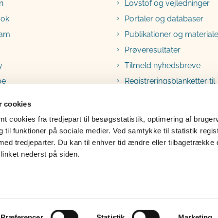
n
Lovstof og vejledninger
ook
Portaler og databaser
ram
Publikationer og materiale
Prøveresultater
y
Tilmeld nyhedsbreve
be
Registreringsblanketter til
fødevarevirksomheder
 cookies
 cookies fra tredjepart til besøgsstatistik, optimering af bruger
til funktioner på sociale medier. Ved samtykke til statistik regis
med tredjeparter. Du kan til enhver tid ændre eller tilbagetrække
linket nederst på siden.
lgængelighedserklæring
Klage
Præferencer
Statistik
Marketing