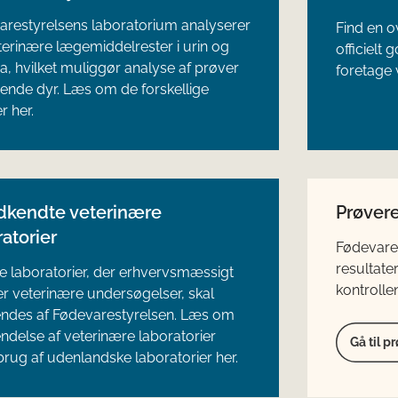
arestyrelsens laboratorium analyserer
Find en o
terinære lægemiddelrester i urin og
officielt 
, hvilket muliggør analyse af prøver
foretage 
vende dyr. Læs om de forskellige
r her.
dkendte veterinære
Prøvere
atorier
Fødevares
resultate
nske laboratorier, der erhvervsmæssigt
kontrollen
r veterinære undersøgelser, skal
ndes af Fødevarestyrelsen. Læs om
delse af veterinære laboratorier
Gå til p
rug af udenlandske laboratorier her.