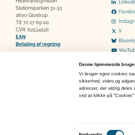
Fødevarestyrelsen
LinkedI
Stationsparken 31-33
Faceb
2600 Glostrup
Instag
Tlf. 72 2​​​7 69 00
CVR: 62534516
X
EAN
Bluesk
Betaling af regning
YouTu
Åben:
Mandag: 9-12 og 13-15
Denne hjemmeside bruger
Tirsdag: 9-12
Vi bruger egne cookies samt
Onsdag: 9-12
sikkerhed, video og adgang 
Torsdag: 9-12 og 13-15
adresser, der aldrig deles 
Fredag: 9-12
ved at klikke på ”Cookies” 
Cookies
Persondatabeskyttelse
Ti
Samtykkevalg
Nødvendig