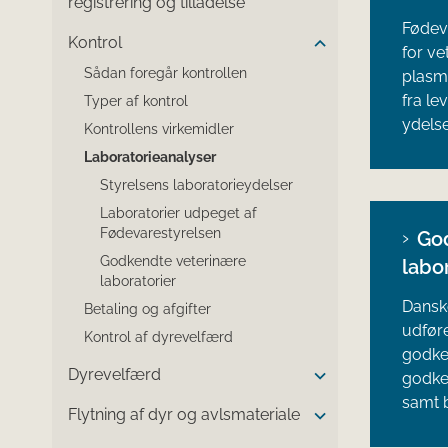
registrering og tilladelse
Fødev
Kontrol
for ve
Sådan foregår kontrollen
plasma
fra le
Typer af kontrol
ydelse
Kontrollens virkemidler
Laboratorieanalyser
Styrelsens laboratorieydelser
Laboratorier udpeget af
Fødevarestyrelsen
Go
Godkendte veterinære
labor
laboratorier
​​​​Da
Betaling og afgifter
udføre
Kontrol af dyrevelfærd
godke
Dyrevelfærd
godken
samt b
Flytning af dyr og avlsmateriale