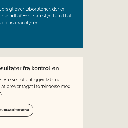
versigt over laboratorier, der er
godkendt af Fødevarestyrelsen til at
veterinæranalyser.
sultater fra kontrollen
tyrelsen offentliggør løbende
r af prøver taget i forbindelse med
.
røveresultaterne