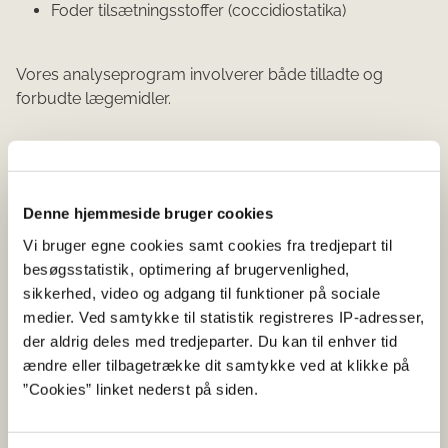
Foder tilsætningsstoffer (coccidiostatika)
Vores analyseprogram involverer både tilladte og
forbudte lægemidler.
Bestilling
Denne hjemmeside bruger cookies
Sådan bestiller du en veterinærprøve til
Vi bruger egne cookies samt cookies fra tredjepart til
laboratorieanalyse
besøgsstatistik, optimering af brugervenlighed,
sikkerhed, video og adgang til funktioner på sociale
medier. Ved samtykke til statistik registreres IP-adresser,
der aldrig deles med tredjeparter. Du kan til enhver tid
Hvorfor udtager Fødevarestyrelsen
ændre eller tilbagetrække dit samtykke ved at klikke på
prøver i din besætning
”Cookies” linket nederst på siden.
Læs mere i styrelsens folder om baggrunden
for udtagning af prøver (pdf)