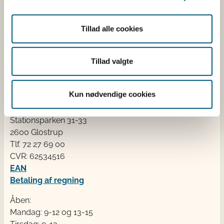
Erhvervsministeriet. Styrelsen arbejder med hele
fødevarekæden fra jord til bord med fokus på
Tillad alle cookies
dyresundhed og sikker, sund mad. Vi står bag De
officielle Kostråd og smileykontroller, som du kender
fra cafeer, restauranter og supermarkeder.
Tillad valgte
Kontakt
Kun nødvendige cookies
Fødevarestyrelsen
Stationsparken 31-33
2600 Glostrup
Tlf. 72 2​​​7 69 00
CVR: 62534516
EAN
Betaling af regning
Åben:
Mandag: 9-12 og 13-15