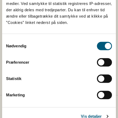
medier. Ved samtykke til statistik registreres IP-adresser,
Læs om at rejse med kæledyr
der aldrig deles med tredjeparter. Du kan til enhver tid
ændre eller tilbagetrække dit samtykke ved at klikke på
Læs om registrering af dyr
”Cookies” linket nederst på siden.
Læs om mærkning (chip)
Samtykkevalg
Læs mere om rabiesvaccination
Nødvendig
Læs om TRACES og find vejledninger
Opret dyresundhedscertifikat i TRACES
Præferencer
Kontakt Kundecenteret om TRACES
Statistik
Marketing
Fødevarestyrelsen
Vis detaljer
Fødevarestyrelsen er en styrelse under