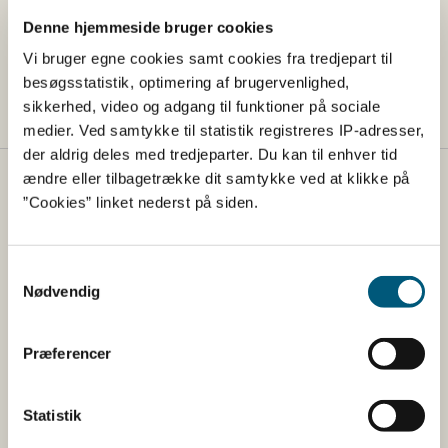
Nye fødevarer (novel food) - lovstof
Denne hjemmeside bruger cookies
Tilsætning af næringsstoffer – lovstof
Vi bruger egne cookies samt cookies fra tredjepart til
besøgsstatistik, optimering af brugervenlighed,
sikkerhed, video og adgang til funktioner på sociale
medier. Ved samtykke til statistik registreres IP-adresser,
der aldrig deles med tredjeparter. Du kan til enhver tid
ændre eller tilbagetrække dit samtykke ved at klikke på
Fødevarestyrelsen
”Cookies” linket nederst på siden.
Fødevarestyrelsen er en styrelse under
Erhvervsministeriet. Styrelsen arbejder med hele
Samtykkevalg
fødevarekæden fra jord til bord med fokus på
Nødvendig
dyresundhed og sikker, sund mad. Vi står bag De
officielle Kostråd og smileykontroller, som du kender
fra cafeer, restauranter og supermarkeder.
Præferencer
Kontakt
Statistik