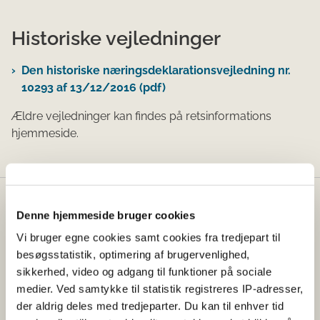
Historiske vejledninger
​​Den historisk​e næringsdeklarationsvejledning nr.
10293 af 13/12/2016 (pdf)
​Ældre vejledninger kan findes på retsinformations
hjemmeside.​​
Fødevarestyrelsen
Denne hjemmeside bruger cookies
Vi bruger egne cookies samt cookies fra tredjepart til
Fødevarestyrelsen er en styrelse under
besøgsstatistik, optimering af brugervenlighed,
Erhvervsministeriet. Styrelsen arbejder med hele
sikkerhed, video og adgang til funktioner på sociale
fødevarekæden fra jord til bord med fokus på
medier. Ved samtykke til statistik registreres IP-adresser,
dyresundhed og sikker, sund mad. Vi står bag De
der aldrig deles med tredjeparter. Du kan til enhver tid
officielle Kostråd og smileykontroller, som du kender