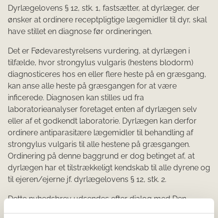
Dyrlægelovens § 12, stk. 1, fastsætter, at dyrlæger, der
ønsker at ordinere receptpligtige lægemidler til dyr, skal
have stillet en diagnose før ordineringen.
Det er Fødevarestyrelsens vurdering, at dyrlægen i
tilfælde, hvor strongylus vulgaris (hestens blodorm)
diagnosticeres hos en eller flere heste på en græsgang,
kan anse alle heste på græsgangen for at være
inficerede. Diagnosen kan stilles ud fra
laboratorieanalyser foretaget enten af dyrlægen selv
eller af et godkendt laboratorie. Dyrlægen kan derfor
ordinere antiparasitære lægemidler til behandling af
strongylus vulgaris til alle hestene på græsgangen.
Ordinering på denne baggrund er dog betinget af, at
dyrlægen har et tilstrækkeligt kendskab til alle dyrene og
til ejeren/ejerne jf. dyrlægelovens § 12, stk. 2.
Dette nyhedsbrev udsendes efter dialog med Den
Danske Dyrlægeforening (DDD) i forbindelse med