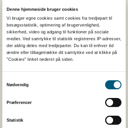
udarbejdelsen af DDD’s nye parasit-vejledning til
hestedyrlæger.
Denne hjemmeside bruger cookies
Vi bruger egne cookies samt cookies fra tredjepart til
Læs mere på DDD’s hjemmeside om parasitkontrol
besøgsstatistik, optimering af brugervenlighed,
hos heste
sikkerhed, video og adgang til funktioner på sociale
medier. Ved samtykke til statistik registreres IP-adresser,
der aldrig deles med tredjeparter. Du kan til enhver tid
ændre eller tilbagetrække dit samtykke ved at klikke på
Fødevarestyrelsen
”Cookies” linket nederst på siden.
Fødevarestyrelsen er en styrelse under
Erhvervsministeriet. Styrelsen arbejder med hele
Samtykkevalg
fødevarekæden fra jord til bord med fokus på
Nødvendig
dyresundhed og sikker, sund mad. Vi står bag De
officielle Kostråd og smileykontroller, som du kender
Præferencer
fra cafeer, restauranter og supermarkeder.
Kontakt
Statistik