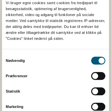
Vi bruger egne cookies samt cookies fra tredjepart til
Program
besøgsstatistik, optimering af brugervenlighed,
sikkerhed, video og adgang til funktioner på sociale
Kl. 12.30 Dørene åbner
medier. Ved samtykke til statistik registreres IP-adresser,
der aldrig deles med tredjeparter. Du kan til enhver tid
Kl. 13.00 Velkomst ved institutdirektør Tine Rask Licht fra
ændre eller tilbagetrække dit samtykke ved at klikke på
DTU Fødevareinstituttet og minister for fødevarer,
”Cookies” linket nederst på siden.
landbrug og fiskeri Jacob Jensen
Kl. 13.15 Oplæg om danskernes kostvaner ved Sisse Fagt
Samtykkevalg
og Ellen Trolle fra DTU Fødevareinstituttet
Nødvendig
Kl. 14.15 Pause
Præferencer
Kl. 14.40 Spørgsmål (Q&A)
Kl. 15.00 Oplæg: Hvilke barrierer og udfordringer står i
Statistik
vejen for, at vi spiser sundere? Ved Lotte Holm fra
Københavns Universitet
Marketing
Kl. 15.15 Paneldebat: Hvordan kan vi sammen få flere til