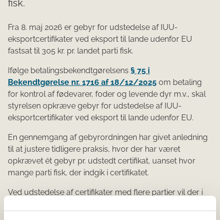
fisk.
Fra 8. maj 2026 er gebyr for udstedelse af IUU-
eksportcertifikater ved eksport til lande udenfor EU
fastsat til 305 kr. pr. landet parti fisk.
Ifølge betalingsbekendtgørelsens
§ 75 i
Bekendtgørelse nr. 1716 af 18/12/2025
om betaling
for kontrol af fødevarer, foder og levende dyr m.v., skal
styrelsen opkræve gebyr for udstedelse af IUU-
eksportcertifikater ved eksport til lande udenfor EU.
En gennemgang af gebyrordningen har givet anledning
til at justere tidligere praksis, hvor der har været
opkrævet ét gebyr pr. udstedt certifikat, uanset hvor
mange parti fisk, der indgik i certifikatet.
Ved udstedelse af certifikater med flere partier vil der i
henhold til reglerne således fra 8. maj 2026 blive
opkrævet et gebyr på 305 kr. svarende til det antal