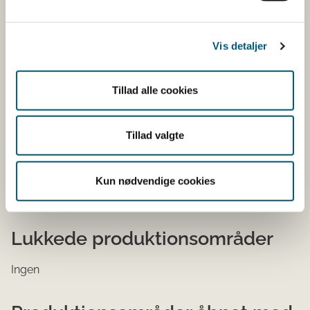
Meddelelser fra
Vis detaljer
Fødevarestyrelsen
Tillad alle cookies
Lem Vig (produktionsområde 10) er lukket for alt fiskeri
af muslinger m.m. (herunder østers), idet der er
konstateret norovirus i området. Lukningen
Tillad valgte
omfatter Lem Vig afgrænset af en linje fra Follerup Odde
med koordinaterne (56
o
35,330/08
o
18,373) til Kabbel
Hage med koordinaterne (56
o
34,654/08
o
19,715) -
Kun nødvendige cookies
grænsende op mod produktionsområde 1.
Lukkede produktionsområder
Ingen