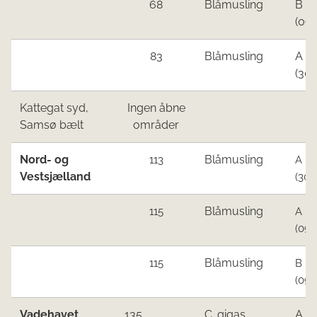
68
Blåmusling
B
(09.
83
Blåmusling
A
(30.
Kattegat syd,
Ingen åbne
Samsø bælt
områder
N
or
d- og
Blåmusling
113
A
Vestsjælland
(30.
Blåmusling
115
A
(09.
Blåmusling
115
B
(09.
Vadehavet,
135​
C. gigas
A