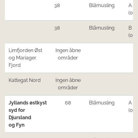
​38
Blåmusling​
​A
(09.
​38
Blåmusling
​B
(09.
Limfjorden Øst
Ingen åbne
og Mariager
områder
Fjord
Kattegat Nord
Ingen åbne
områder
Jyllands østkyst
68
Blåmusling
A
syd for
(09.
Djursland
og Fyn