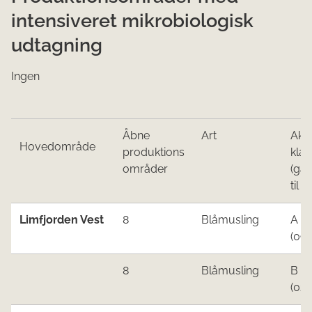
intensiveret mikrobiologisk
udtagning
Ingen
Åbne​​
Art
Akt
Hoved​o​​mråde
produktions​
klas
o​mrå​der
(gæ
til 
Limfjorden Vest​​​
​8
​Blåmusling
A
(09.0
​8
​Blåmusling
B
(02.0