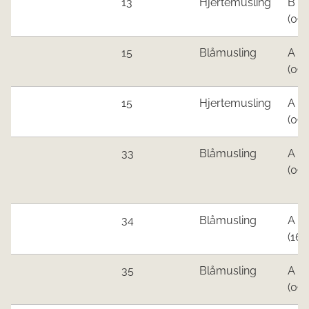
​13
​Hjertemusling​
B
(09.0
15​
​Blåmusling
​A
(09.
​15
H
jertemusling
A
(09.0
​33
Blåmusling
​A
(09.
​34
Blåmusling
​A
(16.
​35
Blåmusling​
​A
(09.