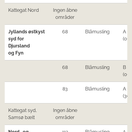
Kattegat Nord
Ingen åbne
områder
Jyllands østkyst
68
Blåmusling
A
syd for
(09.
Djursland
og Fyn
68
Blåmusling
B
(09.
83
Blåmusling
A
(30.
Kattegat syd,
Ingen åbne
Samsø bælt
områder
N
or
d- og
Blåmusling
113
A