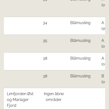
(09.
​34
Blåmusling
​A
(16.
​35
Blåmusling​
​A
(09.
​38
Blåmusling​
​A
(09.
​38
Blåmusling
​B
(09.
Limfjorden Øst
Ingen åbne
og Mariager
områder
Fjord