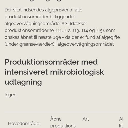
Der skal indsendes algeprøver af alle
produktionsområder beliggende i
algeovervågningsområde: A21 (dækker
produktionsområderne: 111, 112, 113, 114 og 115), som
ønskes åbnet til næste uge - da der er fund af algegifte
(under grænseværdien) i algeovervågningsområdet.
Produktionsområder med
intensiveret mikrobiologisk
udtagning
Ingen
Åbne​​
Art
Akt
Hoved​o​​mråde
produktions​
klas