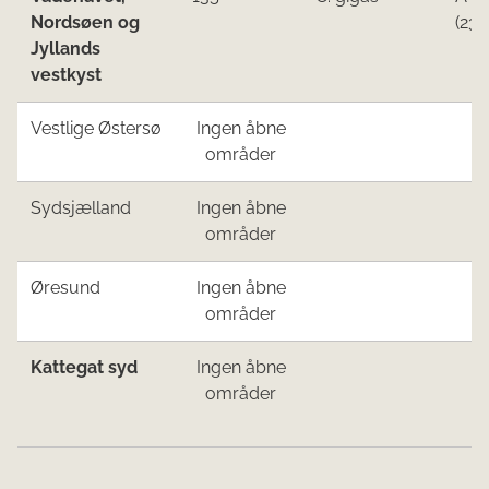
Nordsøen ​og
(23.
Jyllands
vestkyst​
Vestlige Østersø​
Ingen åbne
områder​
​Sydsjælland
Ingen åbne
områder​
​Øresund
Ingen åbne
områder​
​Katte
gat sy
d
Ingen åbne
områder