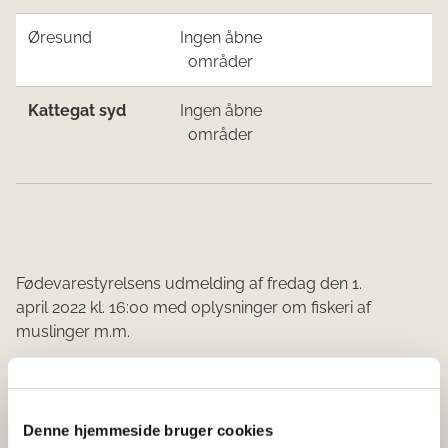
​Øresund
Ingen åbne
områder​
​Katte
gat sy
d
Ingen åbne
områder
Fødevarestyrelsens udmelding af fredag den 1.
april 2022 kl. 16​:00 med oplysninger om fiskeri af
muslinger m.m.
Udmelding nr. 13/01 gælder for:
Denne hjemmeside bruger cookies
Limfjorden Vest, Limfjorden Øst og Mariager Fjord,