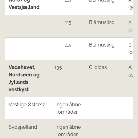
Vestsjælland
(30.
Blåmusling
115
A
(09.
Blåmusling
115
B
(09.
Vadehavet,
135​
C. gigas
A
Nordsøen ​og
(23.
Jyllands
vestkyst​
Vestlige Østersø​
Ingen åbne
områder​
​Sydsjælland
Ingen åbne
områder​