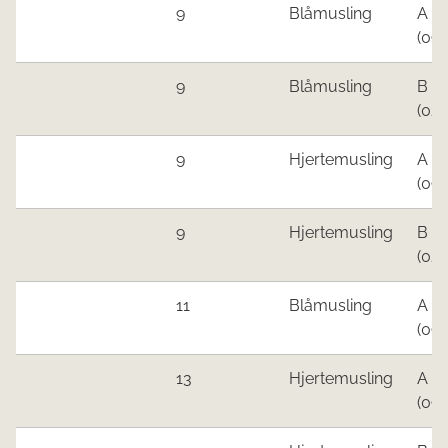
9​
​Blåmusling
A
(09.0
​9
​Blåmusling​
B
(02.0
9​
Hjertemusling
A
(09.0
​9
Hjertemusling
B
(02.0
​11
Blåmusling
A
(09
.
​13
Hjertemusling​
A
(09.0