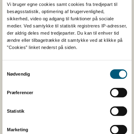
Kattegat Nord, Jyllands østkyst syd for Djursland og
Vi bruger egne cookies samt cookies fra tredjepart til
Fyn, Kattegat syd - Samsø bælt, Nord- og
besøgsstatistik, optimering af brugervenlighed,
Vestsjælland, Vadehavet/Nordsøen og Jyllands
sikkerhed, video og adgang til funktioner på sociale
vestkyst, Vestlige Østersø, Sydsjælland, Øresund, samt
medier. Ved samtykke til statistik registreres IP-adresser,
Kattegat syd i perioden fra og med søndag den 2.
der aldrig deles med tredjeparter. Du kan til enhver tid
april 2022 til og med lørdag den 9. april 2022.
ændre eller tilbagetrække dit samtykke ved at klikke på
”Cookies” linket nederst på siden.
Undersøgelse for algegifte.
Samtykkevalg
Prøver udtaget i perioden fra og med d. 1. april 2022 og
Nødvendig
frem til og med d. 30. september 2022 skal både i
åbnings- og vedligeholdelsesprøverne undersøges
Præferencer
for alle 3 algetoksingrupper (PSP, lipofile toksiner og
herunder ASP).
Statistik
Meddelelser fra Fiskeristyrelsen
Marketing
Ingen