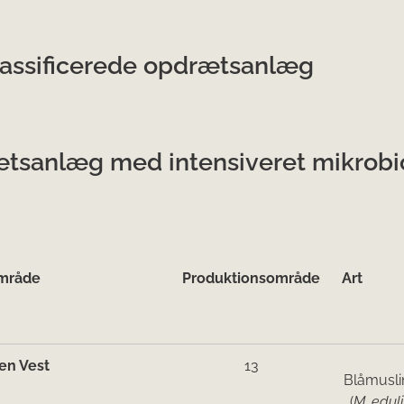
assificerede opdrætsanlæg
tsanlæg med intensiveret mikrobio
mråde
Produktionsområde
Art
en Vest
13
Blåmusli
(
M. eduli