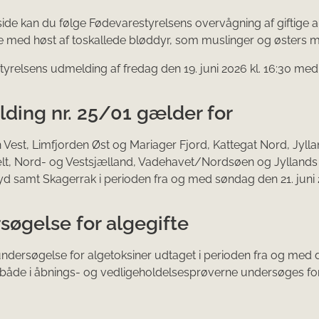
ide kan du følge Fødevarestyrelsens overvågning af giftige al
e med høst af toskallede blødd​yr, som muslinger og østers 
yrelsens udmelding af fredag den 19. juni 2026 kl. 16:30 me
ding nr. 25/01 gælder for
 Vest, Limfjorden Øst og Mariager Fjord, Kattegat Nord, Jylla
, Nord- og Vestsjælland, Vadehavet/Nordsøen og Jyllands v
yd samt Skagerrak i perioden fra og med søndag den 21. juni 2
søgelse for algegifte
 undersøgelse for algetoksiner udtaget i perioden fra og med d
 både i åbnings- og vedligeholdelsesprøverne undersøges for a