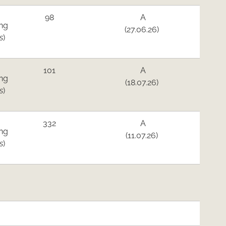
98
A
ng
(27.06.26)
s
)
101
A
ng
(18.07.26)
s
)
332
A
ng
(11.07.26)
s
)