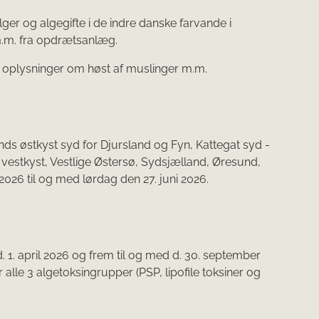
ger og algegifte i de indre danske farvande i
m.m. fra opdrætsanlæg.
d oplysninger om høst af muslinger m.m.
nds østkyst syd for Djursland og Fyn, Kattegat syd -
estkyst, Vestlige Østersø, Sydsjælland, Øresund,
026 til og med lørdag den 27. juni 2026.
. 1. april 2026 og frem til og med d. 30. september
lle 3 algetoksingrupper (PSP, lipofile toksiner og