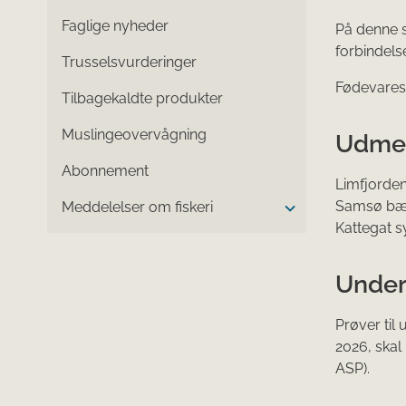
Faglige nyheder
På denne s
forbindels
Trusselsvurderinger
Fødevarest
Tilbagekaldte produkter
Muslingeovervågning
Udmel
Abonnement
Limfjorden
Samsø bælt
Meddelelser om fiskeri
Kattegat s
Under
Prøver til
2026, skal
ASP).