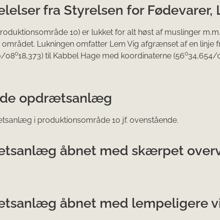
elser fra Styrelsen for Fødevarer,
roduktionsområde 10) er lukket for alt høst af muslinger m.m. (
i området. Lukningen omfatter Lem Vig afgrænset af en linje
o
o
0/08
18,373) til Kabbel Hage med koordinaterne (56
34,654/
ede opdrætsanlæg
tsanlæg i produktionsområde 10 jf. ovenstående.
tsanlæg åbnet med skærpet overvå
tsanlæg åbnet med lempeligere vil