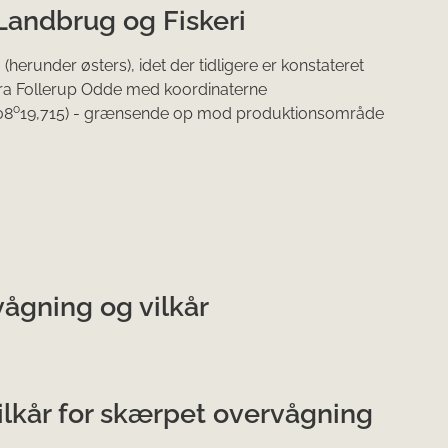
 Landbrug og Fiskeri
herunder østers), idet der tidligere er konstateret
 fra Follerup Odde med koordinaterne
o
08
19,715) - grænsende op mod produktionsområde
gning og vilkår
kår for skærpet overvågning