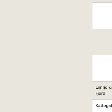
Limfjord
Fjord
Kattega