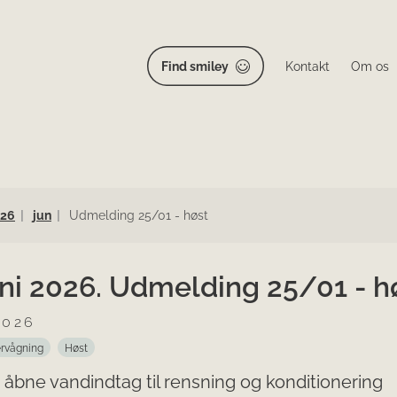
Find smiley
Kontakt
Om os
26
jun
Udmelding 25/01 - høst
uni 2026. Udmelding 25/01 - h
2026
rvågning
Høst
 åbne vandindtag til rensning og konditionering