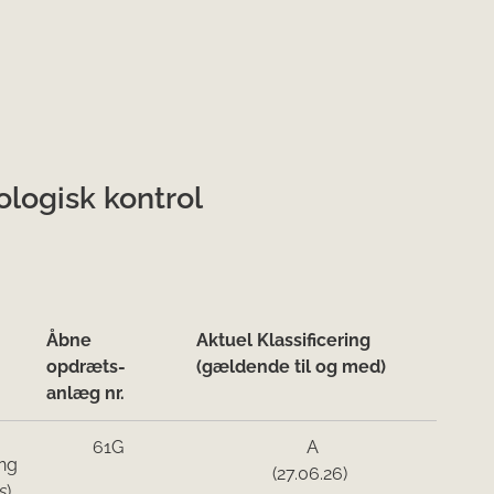
logisk kontrol
Åbne
Aktuel Klassificering
opdræts-
(gældende til og med)
anlæg nr
.
61G
A
ng
(27.06.26)
s
)