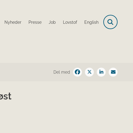
Nyheder
Presse
Job
Lovstof
English
Del med
øst