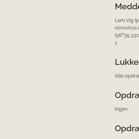
Meddel
Lem Vig (p
norovirus 
o
(56
35,33
1.
​Lukk
Alle opdræ
Opdræ
Ingen
Opdræ