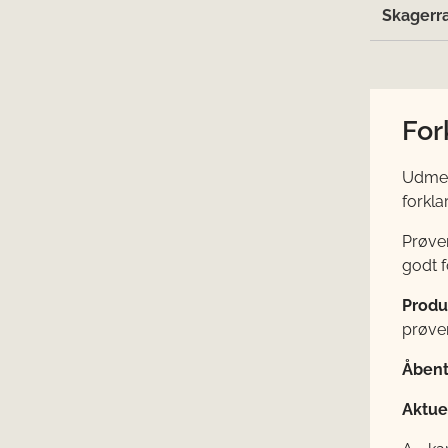
Skagerr
For
Udmeld
forkla
Prøve
godt f
Produ
prøver
Åbent
Aktuel