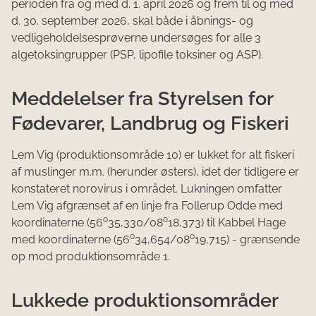
perioden fra og med d. 1. april 2026 og frem til og med
d. 30. september 2026, skal både i åbnings- og
vedligeholdelsesprøverne undersøges for alle 3
algetoksingrupper (PSP, lipofile toksiner og ASP).
Meddelelser fra Styrelsen for
Fødevarer, Landbrug og Fiskeri
Lem Vig (produktionsområde 10) er lukket for alt fiskeri
af muslinger m.m. (herunder østers), idet der tidligere er
konstateret norovirus i området. Lukningen omfatter
Lem Vig afgrænset af en linje fra Follerup Odde med
o
o
koordinaterne (56
35,330/08
18,373) til Kabbel Hage
o
o
med koordinaterne (56
34,654/08
19,715) - grænsende
op mod produktionsområde 1.
Lukkede produktionsområder