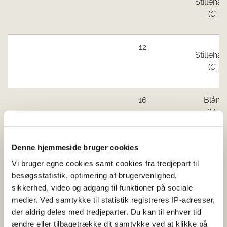
Stilleha
(
C. g
12
Stilleha
(
C. g
16
Blåmu
(M. ed
Limfjorden Øst
Ingen åbne områder
Denne hjemmeside bruger cookies
og Mariager
Fjord
Vi bruger egne cookies samt cookies fra tredjepart til
besøgsstatistik, optimering af brugervenlighed,
Kattegat Nord
Ingen åbne områder
sikkerhed, video og adgang til funktioner på sociale
medier. Ved samtykke til statistik registreres IP-adresser,
Jyllands
80
Blåmu
der aldrig deles med tredjeparter. Du kan til enhver tid
østkyst syd for
(M. ed
ændre eller tilbagetrække dit samtykke ved at klikke på