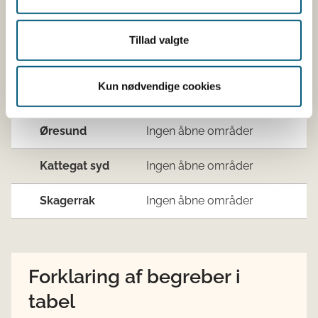
(
S. so
Tillad valgte
Vestlig Østersø
Ingen åbne områder
Kun nødvendige cookies
Sydsjælland
Ingen åbne områder
Øresund
Ingen åbne områder
Kattegat syd
Ingen åbne områder
Skagerrak
Ingen åbne områder
Forklaring af begreber i
tabel