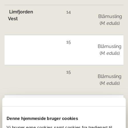
Limfjorden
14
Blåmusling
Vest
(
M. edulis
)
15
Blåmusling
(
M. edulis
)
15
Blåmusling
(
M. edulis
)
17
Blåmusling
(
M. edulis
)
Denne hjemmeside bruger cookies
Vi bruger egne cookies samt cookies fra tredjepart til