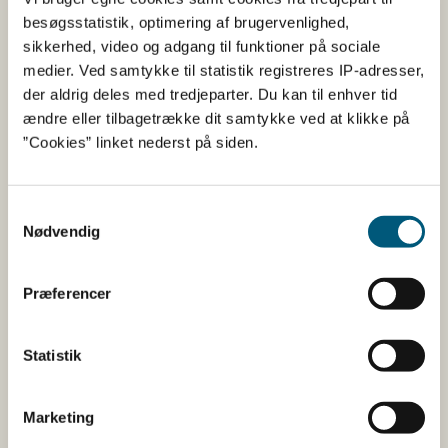
19
besøgsstatistik, optimering af brugervenlighed,
Blåmusling
sikkerhed, video og adgang til funktioner på sociale
(
M. edulis
)
medier. Ved samtykke til statistik registreres IP-adresser,
der aldrig deles med tredjeparter. Du kan til enhver tid
19
ændre eller tilbagetrække dit samtykke ved at klikke på
Blåmusling
”Cookies” linket nederst på siden.
(
M. edulis
)
Samtykkevalg
Limfjorden
Ingen åbne anlæg
Nødvendig
Øst og
Mariager Fjord
Præferencer
Kattegat Nord
Ingen åbne anlæg
Statistik
Jyllands
Ingen åbne anlæg
østkyst syd
for Djursland
Marketing
og Fyn