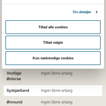
Kattegat syd -
Ingen åbne anlæg
Vis detaljer
Samsø bælt
Tillad alle cookies
Nord- og
Ingen åbne anlæg
Vestsjælland
Tillad valgte
Vadehavet,
Ingen åbne anlæg
Nordsøen og
Jyllands
Kun nødvendige cookies
vestkyst
Vestlige
Ingen åbne anlæg
Østersø
Sydsjælland
Ingen åbne anlæg
Øresund
Ingen åbne anlæg