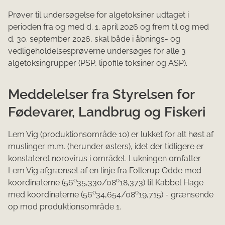
Prøver til undersøgelse for algetoksiner udtaget i
perioden fra og med d. 1. april 2026 og frem til og med
d. 30. september 2026, skal både i åbnings- og
vedligeholdelsesprøverne undersøges for alle 3
algetoksingrupper (PSP, lipofile toksiner og ASP).
Meddelelser fra Styrelsen for
Fødevarer, Landbrug og Fiskeri
Lem Vig (produktionsområde 10) er lukket for alt høst af
muslinger m.m. (herunder østers), idet der tidligere er
konstateret norovirus i området. Lukningen omfatter
Lem Vig afgrænset af en linje fra Follerup Odde med
o
o
koordinaterne (56
35,330/08
18,373) til Kabbel Hage
o
o
med koordinaterne (56
34,654/08
19,715) - grænsende
op mod produktionsområde 1.