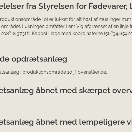
elser fra Styrelsen for Fødevarer,
roduktionsområde 10) er lukket for alt høst af muslinger m.m. (
i området. Lukningen omfatter Lem Vig afgrænset af en linje
o
o
0/08
18,373) til Kabbel Hage med koordinaterne (56
34,654/
ede opdrætsanlæg
tsanlæg i produktionsområde 10 jf. ovenstående.
tsanlæg åbnet med skærpet overvå
tsanlæg åbnet med lempeligere vil