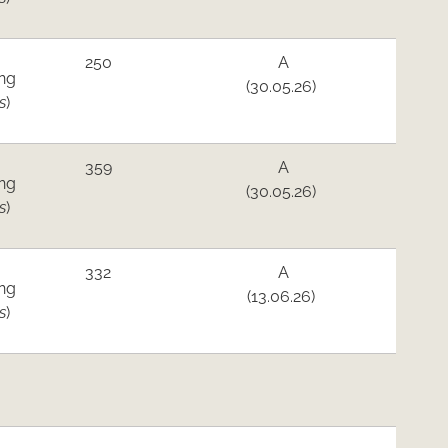
250
A
ng
(30.05.26)
s
)
359
A
ng
(30.05.26)
s
)
332
A
ng
(13.06.26)
s
)