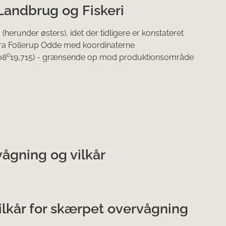
 Landbrug og Fiskeri
herunder østers), idet der tidligere er konstateret
 fra Follerup Odde med koordinaterne
o
08
19,715) - grænsende op mod produktionsområde
gning og vilkår
kår for skærpet overvågning