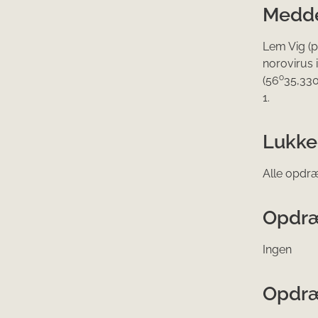
Meddel
Lem Vig (p
norovirus 
o
(56
35,33
1.
​Lukk
Alle opdræ
Opdræ
Ingen
Opdræ