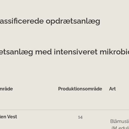
assificerede opdrætsanlæg
tsanlæg med intensiveret mikrobio
mråde
Produktionsområde
Art
den Vest
14
Blåmusl
(
M. eduli