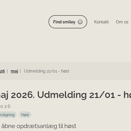
Find smiley
Kontakt
Om os
26
maj
Udmelding 21/01 - høst
maj 2026. Udmelding 21/01 - h
2026
rvågning
Høst
 åbne opdrætsanlæg til høst