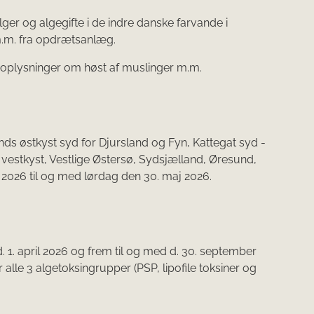
ger og algegifte i de indre danske farvande i
m.m. fra opdrætsanlæg.
 oplysninger om høst af muslinger m.m.
nds østkyst syd for Djursland og Fyn, Kattegat syd -
estkyst, Vestlige Østersø, Sydsjælland, Øresund,
2026 til og med lørdag den 30. maj 2026.
. 1. april 2026 og frem til og med d. 30. september
lle 3 algetoksingrupper (PSP, lipofile toksiner og