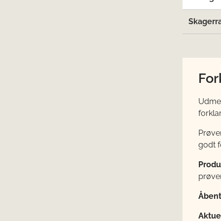
Skagerr
For
Udmeld
forkla
Prøve
godt f
Produ
prøver
Åbent
Aktuel