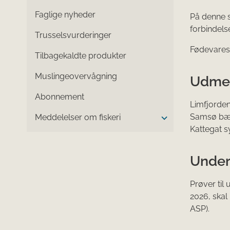
Faglige nyheder
På denne s
forbindels
Trusselsvurderinger
Fødevarest
Tilbagekaldte produkter
Muslingeovervågning
Udmel
Abonnement
Limfjorden
Samsø bælt
Meddelelser om fiskeri
Kattegat s
Under
Prøver til
2026, skal
ASP).