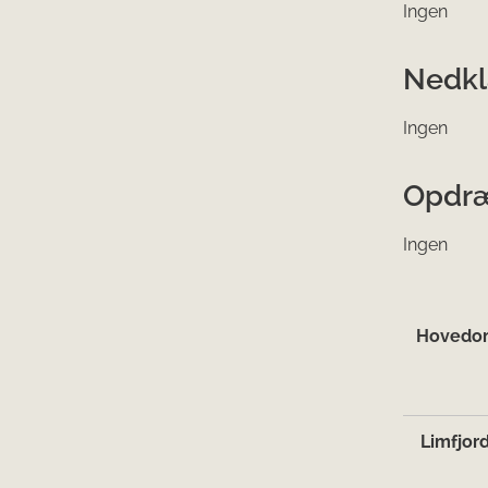
Ingen
Nedkl
Ingen
Opdræ
Ingen
Hovedo
Limfjor