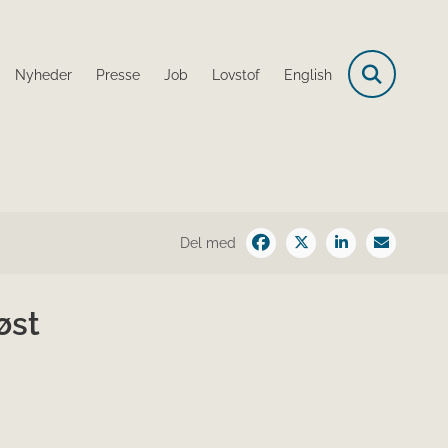
Nyheder
Presse
Job
Lovstof
English
Del med
øst