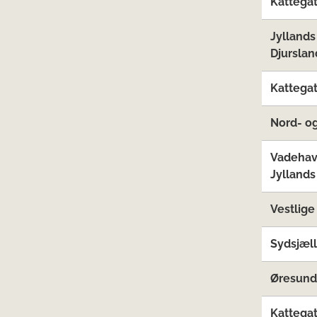
Kattega
Jyllands
Djurslan
Kattegat
Nord- og
Vadehav
Jyllands
Vestlige
Sydsjæl
Øresund
Kattegat