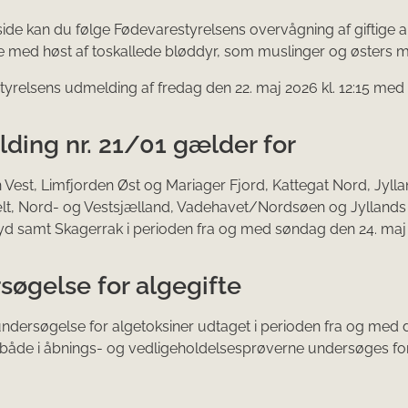
ide kan du følge Fødevarestyrelsens overvågning af giftige al
e med høst af toskallede blødd​yr, som muslinger og østers 
yrelsens udmelding af fredag den 22. maj 2026 kl. 12:15 med
ding nr. 21/01 gælder for
 Vest, Limfjorden Øst og Mariager Fjord, Kattegat Nord, Jylla
, Nord- og Vestsjælland, Vadehavet/Nordsøen og Jyllands v
yd samt Skagerrak i perioden fra og med søndag den 24. maj 
søgelse for algegifte
 undersøgelse for algetoksiner udtaget i perioden fra og med d
 både i åbnings- og vedligeholdelsesprøverne undersøges for a