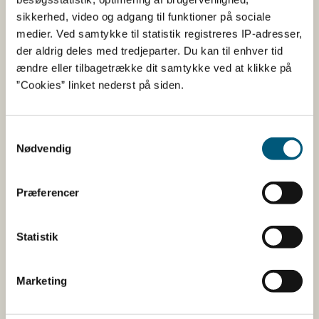
06-2027
sikkerhed, video og adgang til funktioner på sociale
medier. Ved samtykke til statistik registreres IP-adresser,
Chrisco Tyggerulle m. kylling & kyllingelever, 1stk
der aldrig deles med tredjeparter. Du kan til enhver tid
ændre eller tilbagetrække dit samtykke ved at klikke på
Varenr. 12624
”Cookies” linket nederst på siden.
EAN-kode: 5764630126244
Samtykkevalg
Sidste anvendelsesdatoer: 01-12-2025; 05-01-2026; 15-
Nødvendig
03-2026; 18-08-2026
Præferencer
Hvor er produktet solgt
Produkterne er solgt i: COOP-butikker, Løvbjerg, MENY,
Statistik
SPAR, Min Købmand, Let-Køb, Harald Nyborg og Wolt-
butikker i hele landet samt via Nemlig.com og i Lalandia-
Marketing
Billund, Lalandia-Rødby og i Lalandia-Søndervig.