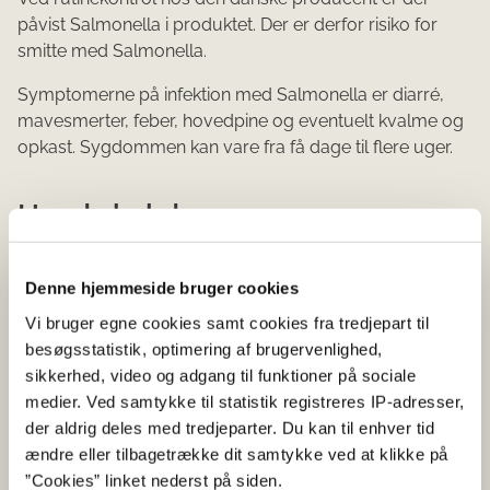
påvist Salmonella i produktet. Der er derfor risiko for
smitte med Salmonella.
Symptomerne på infektion med Salmonella er diarré,
mavesmerter, feber, hovedpine og eventuelt kvalme og
opkast. Sygdommen kan vare fra få dage til flere uger.
Hvad skal du gøre som
forbruger
Denne hjemmeside bruger cookies
Fødevarestyrelsen råder forbrugere til at levere
Vi bruger egne cookies samt cookies fra tredjepart til
produktet tilbage til den butik, hvor det er købt eller at
besøgsstatistik, optimering af brugervenlighed,
kassere det.
sikkerhed, video og adgang til funktioner på sociale
Hvis du oplever symptomer i forbindelse med indtag af
medier. Ved samtykke til statistik registreres IP-adresser,
produktet, bør du kontakte din egen læge.
der aldrig deles med tredjeparter. Du kan til enhver tid
ændre eller tilbagetrække dit samtykke ved at klikke på
”Cookies” linket nederst på siden.