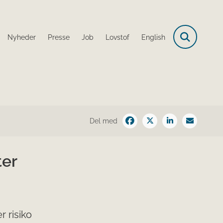
Nyheder
Presse
Job
Lovstof
English
Del med
ter
r risiko