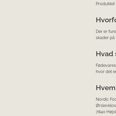
Produktet 
Hvorf
Der er fun
skader på 
Hvad 
Fødevarest
hvor det er
Hvem 
Nordic Fo
Ørslevklos
7840 Højs