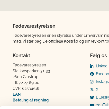
Fødevarestyrelsen
Fødevarestyrelsen er en styrelse under Erhvervsminis
mad. Vi står bag De officielle Kostråd og smileykontro
Kontakt
Følg os
Fødevarestyrelsen
LinkedI
Stationsparken 31-33
Faceb
2600 Glostrup
Instag
Tlf. 72 2​​​7 69 00
CVR: 62534516
X
EAN
Bluesk
Betaling af regning
YouTu