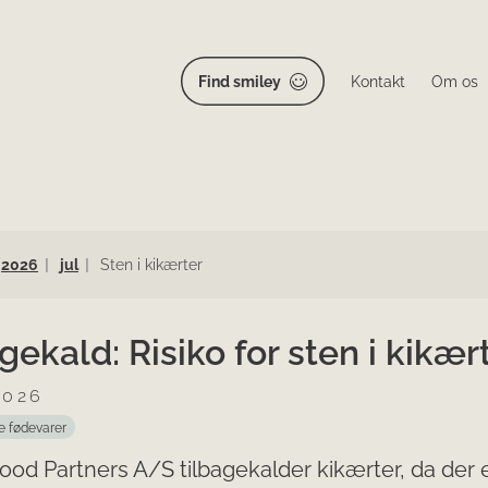
Find smiley
Kontakt
Om os
2026
jul
Sten i kikærter
gekald: Risiko for sten i kikær
2026
e fødevarer
ood Partners A/S tilbagekalder kikærter, da der e