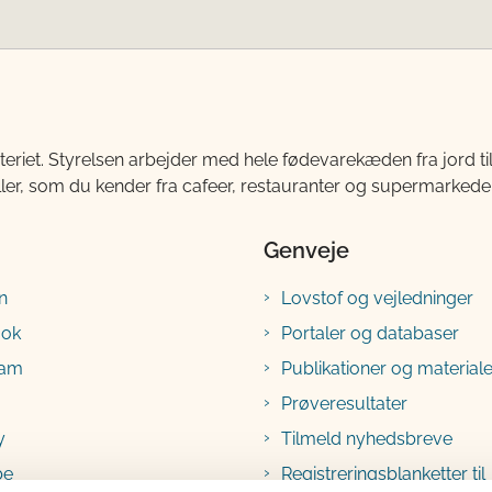
teriet. Styrelsen arbejder med hele fødevarekæden fra jord 
ller, som du kender fra cafeer, restauranter og supermarkeder
Genveje
n
Lovstof og vejledninger
ook
Portaler og databaser
ram
Publikationer og materiale
Prøveresultater
y
Tilmeld nyhedsbreve
be
Registreringsblanketter til