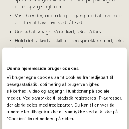
ellers spørg slagteren.
Vask hænder, inden du går i gang med at lave mad
og efter at have rørt ved råt kød
Undlad at smage på råt kød, f.eks. rå fars
Hold det rå kød adskilt fra den spiseklare mad, f.eks.
salat
Gennemsteg eller gennemkog hakket kød
For under en måned siden blev 64 patienter i Danmark
Denne hjemmeside bruger cookies
smittet med en salmonellatype, der viste sig at stamme
Vi bruger egne cookies samt cookies fra tredjepart til
fra hakket oksekød fra England. Myndighederne i den
besøgsstatistik, optimering af brugervenlighed,
centrale udbrudsgruppe har endnu ikke fundet
sikkerhed, video og adgang til funktioner på sociale
oprindelsen til smittekilden til det seneste udbrud.
medier. Ved samtykke til statistik registreres IP-adresser,
der aldrig deles med tredjeparter. Du kan til enhver tid
ændre eller tilbagetrække dit samtykke ved at klikke på
Fakta om Salmonella
”Cookies” linket nederst på siden.
Infektion med salmonella giver typisk almen utilpashed,