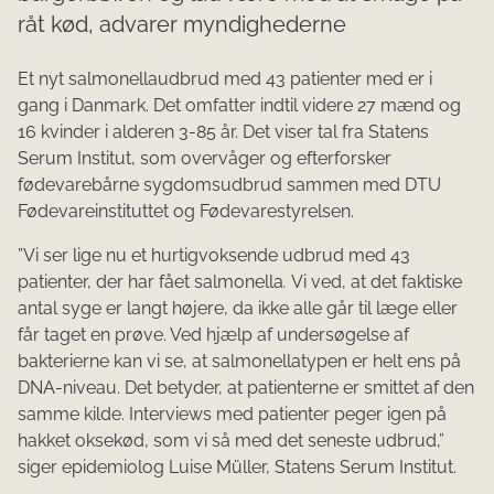
råt kød, advarer myndighederne
Et nyt salmonellaudbrud med 43 patienter med er i
gang i Danmark. Det omfatter indtil videre 27 mænd og
16 kvinder i alderen 3-85 år. Det viser tal fra Statens
Serum Institut, som overvåger og efterforsker
fødevarebårne sygdomsudbrud sammen med DTU
Fødevareinstituttet og Fødevarestyrelsen.
”Vi ser lige nu et hurtigvoksende udbrud med 43
patienter, der har fået salmonella
.
Vi ved, at det faktiske
antal syge er langt højere, da ikke alle går til læge eller
får taget en prøve. Ved hjælp af undersøgelse af
bakterierne kan vi se, at salmonellatypen er helt ens på
DNA-niveau. Det betyder, at patienterne er smittet af den
samme kilde. Interviews med patienter peger igen på
hakket oksekød, som vi så med det seneste udbrud,”
siger epidemiolog Luise Müller, Statens Serum Institut.