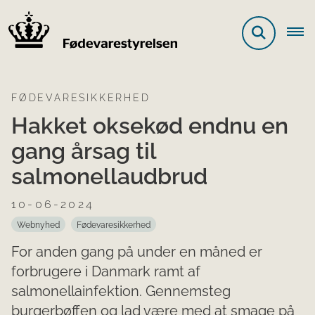
FØDEVARESIKKERHED
Hakket oksekød endnu en
gang årsag til
salmonellaudbrud
10-06-2024
Webnyhed
Fødevaresikkerhed
For anden gang på under en måned er
forbrugere i Danmark ramt af
salmonellainfektion. Gennemsteg
burgerbøffen og lad være med at smage på