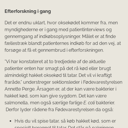
Efterforskning i gang
Det er endnu uklart, hvor oksekødet kommer fra, men
myndighederne er i gang med patientinterviews og
gennemgang af indkøbsoplysninger. Målet er at finde
fællestræk blandt patienternes indkøb for ad den vej, at
forsøge at få et gennembrud i efterforskningen.
”Vi har konstateret at to tredjedele af de aktuelle
patienter enten har smagt på det rå kød eller brugt
almindeligt hakket oksekød til tatar. Det vil vi kraftigt
fraråde,” understreger sektionsleder i Fødevarestyrelsen
Annette Perge. Årsagen er, at der kan være bakterier i
hakket kød, som kan give sygdom. Det kan være
salmonella, men også særlige farlige
E.
coli
bakterier.
Derfor lyder rådene fra Fødevarestyrelsen da også:
Hvis du vil spise tatar, så køb hakket kød, som er
specielt beregnet til tatar. Det står på pakningen -