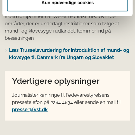
Særligt besætninger med klovbærende dyr skal sikre
Kun nødvendige cookies
effektiv smittebeskyttelse og sørge for, at ingen, der
inden for 48 timer har været i kontakt med dyr i de
områder, der er underlagt restriktioner som følge af
mund- og klovesyge i udlandet, kommer ind på
besætningen.
Læs Trusselsvurdering for introduktion af mund- og
klovsyge til Danmark fra Ungarn og Slovakiet
Yderligere oplysninger
Journalister kan ringe til Fødevarestyrelsens
pressetelefon på 2284 4834 eller sende en mail til
presse@fvst.dk
.