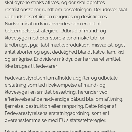
skal dyrene straks aflives, og der skal oprettes
restriktionszoner rundt om besætningen. Derudover skal
udbrudsbesætningen rengøres og desinficeres.
Nødvaccination kan anvendes som en del af
bekæmpelsesstrategien. Udbrud af mund- og
klovesyge medfører store økonomiske tab for
landbruget pga. tabt mælkeproduktion, misvækst, øget
antal aborter og øget dødelighed blandt kalve, lam, kid
og smågrise. Endvidere må dyr, der har været smittet,
ikke bruges til fødevarer.
Fødevarestyrelsen kan afholde udgifter og udbetale
erstatning som led i bekæmpelse af mund- og
klovesyge i en smittet besætning, herunder ved
efterlevelse af de nødvendige påbud bl.a. om aflivning,
fjernelse, destruktion eller rengøring. Dette følger af
Fødevarestyrelsens erstatningsordning, som er i
overensstemmelse med EU's statsstøtteregler.