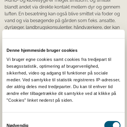
Mund- og klovesyge er meget smitsom, og smitter
blandt andet via direkte kontakt mellem dyr og gennem
luften. En besætning kan også blive smittet via foder og
vand og via besøgende på gården som f.eks. ansatte,
dyrlæger, landbrugskonsulenter, håndværkere, der kan
have smitten på støvler eller udstyr. Smitten kan også
spredes via landbrugsmaskiner og lastbiler mv.
Denne hjemmeside bruger cookies
Da smitten spredes så let, opfordrer Fødevarestyrelsen
også jægere, vandrere, mountainbikere og andre
Vi bruger egne cookies samt cookies fra tredjepart til
outdoorturister, der kommer i nærheden af områder
besøgsstatistik, optimering af brugervenlighed,
med restriktioner som følge af udbrud af mund- og
sikkerhed, video og adgang til funktioner på sociale
klovesyge i hhv. Ungarn og Slovakiet, til at rense deres
medier. Ved samtykke til statistik registreres IP-adresser,
tøj, støvler og andet udstyr.
der aldrig deles med tredjeparter. Du kan til enhver tid
ændre eller tilbagetrække dit samtykke ved at klikke på
Kortet viser, hvilke områder i udlandet der er ramt, og
”Cookies” linket nederst på siden.
hvor der er zoner med restriktioner på blandt andet
flytning af dyr. Bemærk at området med restriktioner
også rækker ind i Østrig. Det betyder, at
Samtykkevalg
Fødevarestyrelsen også opfordrer danske turister i
Nødvendig