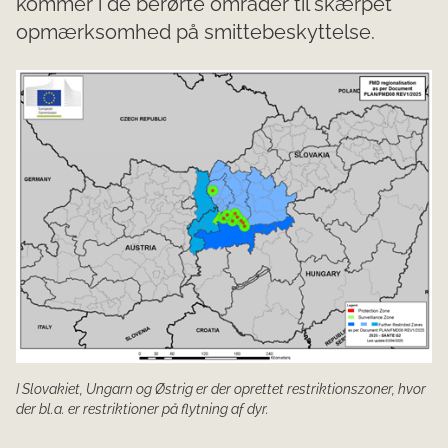
kommer i de berørte områder til skærpet
opmærksomhed på smittebeskyttelse.
I Slovakiet, Ungarn og Østrig er der oprettet restriktionszoner, hvor
der bl.a. er restriktioner på flytning af dyr.