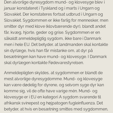
Den alvorlige dyresygdom mund- og klovesyge blev i
januar konstateret i Tyskland og i marts i Ungarn og
Slovakiet. Der konstateres fortsat udbrud i Ungarn og
Slovakiet. Sygdommen er ikke farlig for mennesker, men
smitter dyr med klove (klovbærende dyr), blandt andet
får, kvæg, hjorte, geder og grise. Sygdommen er en
såkaldt anmeldepligtig sygdom, ikke bare i Danmark
men i hele EU. Det betyder, at landmanden skal kontakte
sin dyrlæge, hvis han får mistanke om, at dyr på
besætningen kan have mund- og klovesyge. I Danmark
skal dyrlægen kontakte Fødevarestyrelsen.
Anmeldepligten skyldes, at sygdommen er blandt de
mest alvorlige dyresygdomme. Mund- og klovesyge
kan være dødelig for dyrene, og selvom syge dyr kan
komme sig, vil de ofte have varige mén. Mund- og
klovesyge er i EU en kategori A sygdom svarende til
afrikansk svinepest og højpatogen fugleinfluenza. Det
betyder, at hvis en besætning smittes med sygdommen,