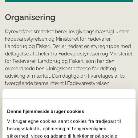
Organisering
Dyrevelfærdsmærket hører lovgivningsmæssigt under
Fødevarestyrelsen og Ministeriet for Fødevarer,
Landbrug og Fiskeri. Der er nedsat en styregruppe med
deltagelse af chefer fra Fødevarestyrelsen og Ministeriet
for Fødevarer, Landbrug og Fiskeri, som har den
overordnede beslutningskompetence for drift og
udvikling af mærket. Den daglige drift varetages af to
tværgående teams internt i Fødevarestyrelsen.
Fødevarestyrelsen er partnerskabsleder for
partnerskabet bag Dyrevelfærdsmærket. Der afholdes
fælles partnermøder, hvor Fødevarestyrelsen blandt
Denne hjemmeside bruger cookies
andet informerer om igangværende og kommende
Vi bruger egne cookies samt cookies fra tredjepart til
aktiviteter. Medlemmer i partnerskabet bag
besøgsstatistik, optimering af brugervenlighed,
Dyrevelfærdsmærket kan indgå i relevante ad hoc
sikkerhed, video og adgang til funktioner på sociale