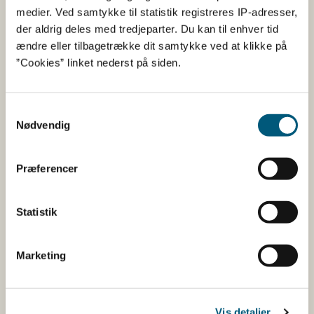
arbejdsgrupper, som Fødevarestyrelsen inviterer til. Der
medier. Ved samtykke til statistik registreres IP-adresser,
findes desuden en fast arbejdsgruppe vedrørende
der aldrig deles med tredjeparter. Du kan til enhver tid
kommunikation og markedsføring af mærket, som
ændre eller tilbagetrække dit samtykke ved at klikke på
Fødevarestyrelsen er tovholder på.
”Cookies” linket nederst på siden.
Partnerskabet bag
Samtykkevalg
Dyrevelfærdsmærket
Nødvendig
Følgende virksomheder og organisationer mm. er en del
Præferencer
af partnerskabet bag Dyrevelfærdsmærket:
Statistik
Marketing
Vis detaljer