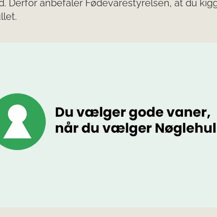
. Derfor anbefaler Fødevarestyrelsen, at du kigg
let.