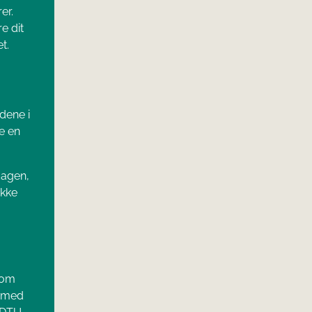
er.
e dit
t.
dene i
e en
dagen,
ikke
 som
d med