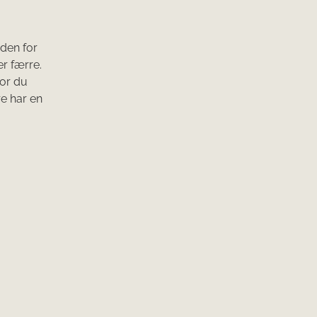
nden for
r færre.
vor du
re har en