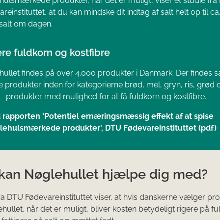
ulsmærkede produkter, når det er muligt, viser et studie fr
reinstituttet, at du kan mindske dit indtag af salt helt op til ca.
salt om dagen.
ere fuldkorn og kostfibre
ullet findes på over 4.000 produkter i Danmark. Der findes s
produkter inden for kategorierne brød, mel, gryn, ris, grød 
– produkter med mulighed for at få fuldkorn og kostfibre.
 rapporten 'Potentiel ernæringsmæssig effekt af at spise
lehulsmærkede produkter', DTU Fødevareinstituttet (pdf)
kan Nøglehullet hjælpe dig med?
fra DTU Fødevareinstituttet viser, at hvis danskerne vælger pr
ullet, når det er muligt, bliver kosten betydeligt rigere på f