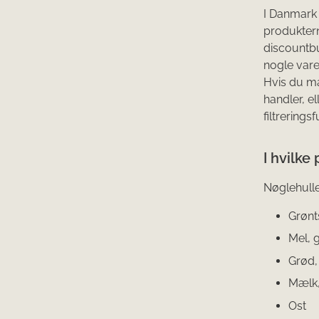
I Danmark 
produktern
discountbu
nogle vare
Hvis du ma
handler, el
filtrering
I hvilke
Nøglehulle
Grønt
Mel, g
Grød,
Mælk,
Ost