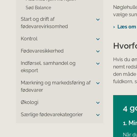
Nøglehulle
Sød Balance
vælge sund
Start og drift af
fødevarevirksomhed
Læs om D
Kontrol
Hvorf
Fødevaresikkerhed
Hvis du øns
Indførsel, samhandel og
nemt redsk
eksport
den måde k
fuldkorn, s
Mærkning og markedsføring af
fødevarer
Økologi
4 g
Særlige fødevarekategorier
1. Mi
Når du