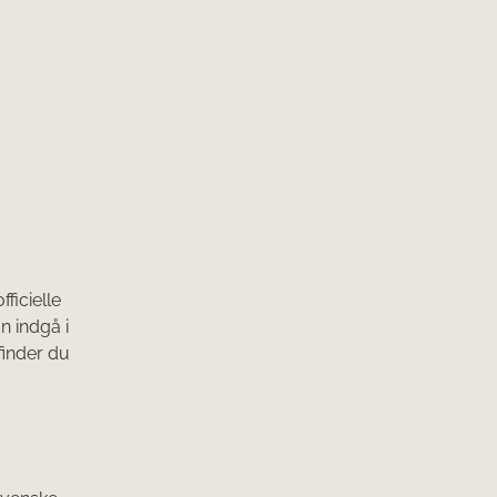
ficielle
n indgå i
finder du