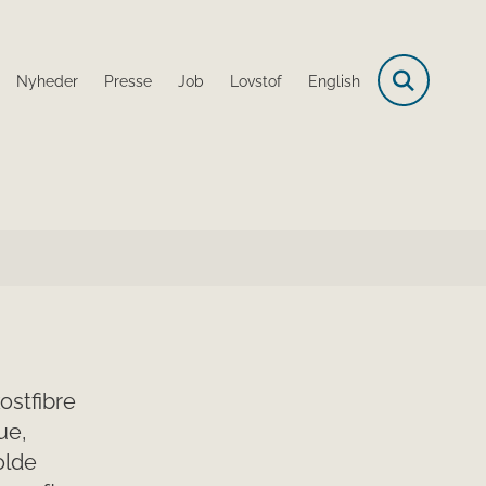
Nyheder
Presse
Job
Lovstof
English
ostfibre
ue,
olde