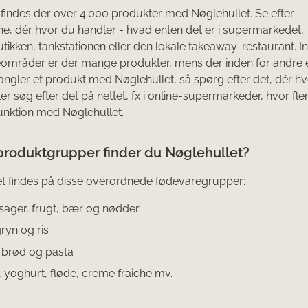
findes der over 4.000 produkter med Nøglehullet. Se efter
e, dér hvor du handler - hvad enten det er i supermarkedet,
tikken, tankstationen eller den lokale takeaway-restaurant. I
områder er der mange produkter, mens der inden for andre e
ngler et produkt med Nøglehullet, så spørg efter det, dér h
ler søg efter det på nettet, fx i online-supermarkeder, hvor fle
sfunktion med Nøglehullet.
 produktgrupper finder du Nøglehullet?
t findes på disse overordnede fødevaregrupper:
sager, frugt, bær og nødder
ryn og ris
 brød og pasta
 yoghurt, fløde, creme fraiche mv.