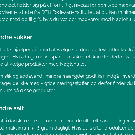
dholdet holder sig på et fornuftigt niveau for den type madvar
k viser et studie fra DTU Fødevareinstituttet, at du kan minimer
dtag med op til 9 %, hvis du vælger madvarer med Nøglehulle
indre sukker
ullet hjælper dig med at vælge sundere og leve efter kostrå
gen. Hvis du gerne vil spare på sukkeret, kan det derfor vær
dé at vælge produkter med Nøglehullet.
m slik og sodavand i mindre mængder godt kan indgå i hver
rager de ikke med vigtige næringsstoffer, og derfor finder du 
ullet på disse produkter.
ndre salt
af ti danskere spiser mere salt end de officielle anbefalinger,
 på maksimum 5-6 gram dagligt. Hvis du skifter produkter u