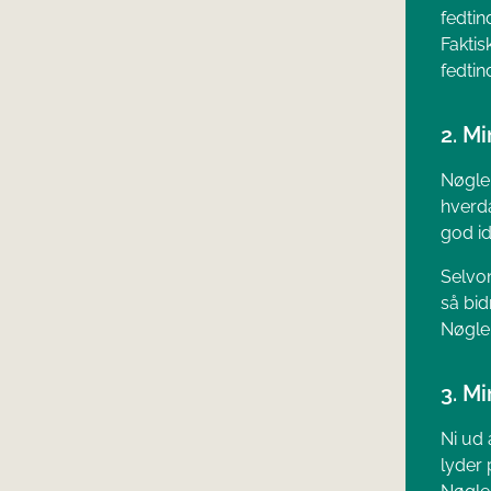
fedtin
Faktis
fedtin
2. M
Nøgleh
hverda
god i
Selvo
så bid
Nøgleh
3. Mi
Ni ud 
lyder