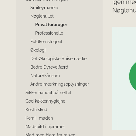
igen med
Smileymærke
Nøglehul
Nøglehullet
Privat forbruger
Professionelle
Fuldkornslogoet
Økologi
Det Økologiske Spisemærke
Bedre Dyrevelfærd
NaturSkånsom
Andre mærkningsoplysninger
Sikker handel på nettet
God køkkenhygiejne
Kosttilskud
Kemi i maden
Madspild i hjemmet
Mad med hjem fra rejsen