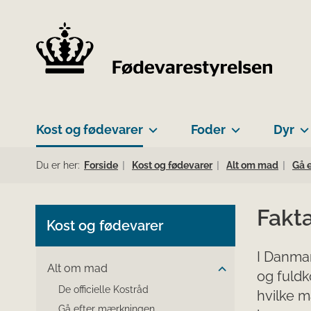
Kost og fødevarer
Foder
Dyr
Du er her:
Forside
Kost og fødevarer
Alt om mad
Gå 
Fakt
Kost og fødevarer
I Danmar
Alt om mad
og fuldk
De officielle Kostråd
hvilke m
Gå efter mærkningen