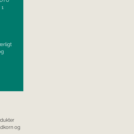
a DTU
 1
ærligt
og
odukter
uldkorn og