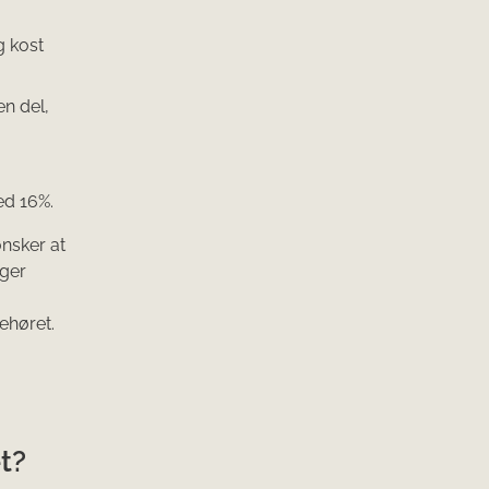
g kost
n del,
ed 16%.
ønsker at
nger
behøret.
t?