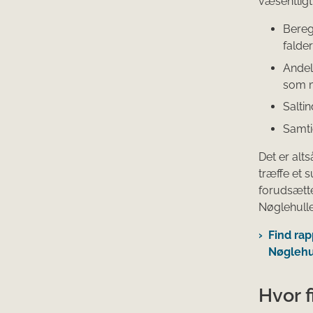
væsentligt
Bereg
falde
Andel
som m
Salti
Samti
Det er alt
træffe et 
forudsætte
Nøglehulle
Find rap
Nøglehu
Hvor 