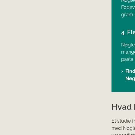
Nøgleh
Fødeva
gram 
4. Fl
Nøgleh
mange 
pasta 
Find
Nøg
Hvad 
Et studie 
med Nøgleh