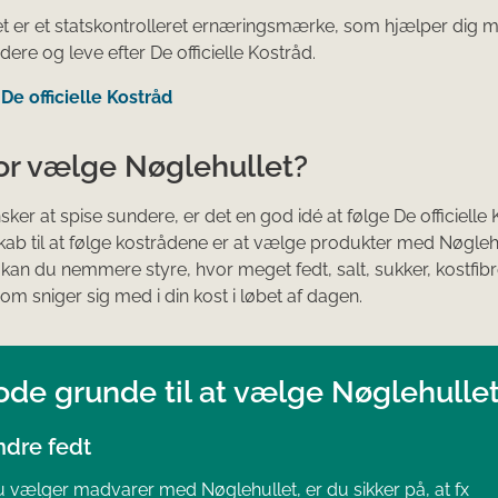
t er et statskontrolleret ernæringsmærke, som hjælper dig m
ere og leve efter De officielle Kostråd.
e officielle Kostråd
or vælge Nøglehullet?
ker at spise sundere, er det en god idé at følge De officielle 
ab til at følge kostrådene er at vælge produkter med Nøglehu
an du nemmere styre, hvor meget fedt, salt, sukker, kostfib
om sniger sig med i din kost i løbet af dagen.
ode grunde til at vælge Nøglehulle
ndre fedt
 vælger madvarer med Nøglehullet, er du sikker på, at fx