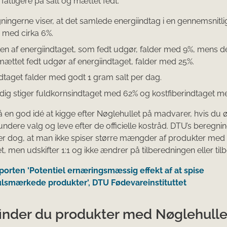
 fattigere på salt og mættet fedt.
ningerne viser, at det samlede energiindtag i en gennemsnitli
r med cirka 6%.
en af energiindtaget, som fedt udgør, falder med 9%, mens de
ættet fedt udgør af energiindtaget, falder med 25%.
ndtaget falder med godt 1 gram salt per dag.
dig stiger fuldkornsindtaget med 62% og kostfiberindtaget m
så en god idé at kigge efter Nøglehullet på madvarer, hvis du 
sundere valg og leve efter de officielle kostråd. DTU’s beregni
r dog, at man ikke spiser større mængder af produkter med
t, men udskifter 1:1 og ikke ændrer på tilberedningen eller til
porten 'Potentiel ernæringsmæssig effekt af at spise
lsmærkede produkter', DTU Fødevareinstituttet
finder du produkter med Nøglehulle