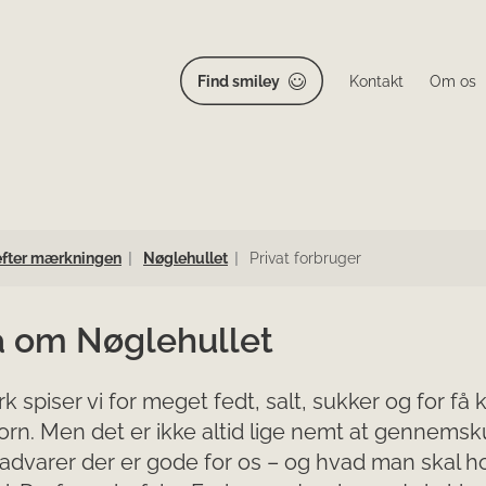
Find smiley
Kontakt
Om os
efter mærkningen
Nøglehullet
Privat forbruger
a om Nøglehullet
k spiser vi for meget fedt, salt, sukker og for få k
orn. Men det er ikke altid lige nemt at gennemsk
advarer der er gode for os – og hvad man skal h