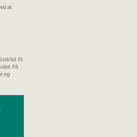
ed at
Kostråd. Et
llet. På
re og
t