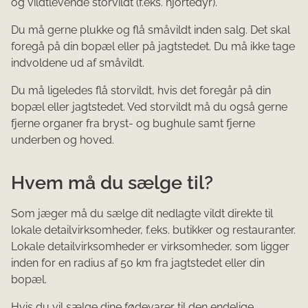
og vildtlevende storvildt (f.eks. hjortedyr).
Du må gerne plukke og flå småvildt inden salg. Det skal
foregå på din bopæl eller på jagtstedet.​ Du må ikke tage
indvoldene ud af småvildt.
Du m​å ligeledes flå storvildt, hvis det foregår på din
bopæl eller jagtstedet. Ved storvildt må du også gerne
fjerne organer fra bryst- og bughule samt fjerne
underben og hoved.
Hvem må ​d​u sælge til?​
Som jæger må​​ d​u sælge dit nedlagte vildt direkte til
lokale detailvirksomheder, f.eks. butikker og restaura​​nter.
Lokale detailvirksomheder er virksomheder, som ligger
inden for en radius af 50 km fra jagtstedet eller din
bopæl.​
Hvis du vil sælge dine fødevarer til den endelige