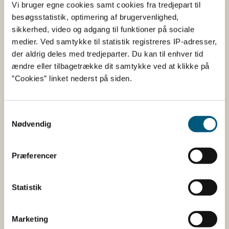
påvirkning.
Vi bruger egne cookies samt cookies fra tredjepart til
besøgsstatistik, optimering af brugervenlighed,
sikkerhed, video og adgang til funktioner på sociale
Hvis du vil sælge opskåret kød
medier. Ved samtykke til statistik registreres IP-adresser,
der aldrig deles med tredjeparter. Du kan til enhver tid
Hvis du vil ​​opskære kødet fra det nedlagte vildt, skal du
ændre eller tilbagetrække dit samtykke ved at klikke på
etablere en detailvirksomhed. Du skal registrere
”Cookies” linket nederst på siden.
detailvirksomheden hos Fødevarestyrelsen.
Brug vores blanket til at registrere en detailvirksomhed
Samtykkevalg
Nødvendig
Registrering
Præferencer
Du skal ikke registrere dit salg hos
Fødevarestyrelsen.
Statistik
Som jæger skal du have jagttegn hos
Miljøstyrelsen.​​​
Marketing