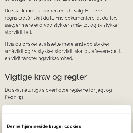
Du skal kunne dokumentere dit salg. For hver​t
regnskabsår skal du kunne dokumentere, at du ikke​
sælger mere end 500 stykker småvildt og 15 stykker
storvildt​ i alt.
Hvis du ønsker at ​afsætte mere end 500 stykker
småvildt og 15 stykker storvildt, skal du aflevere det til
en vildthåndteringsvirksomhed.​
Vigtige ​krav og regler​
Du skal naturligvis overholde reglerne for jagt og
fredning.
Læs mere om jagt (mst.dk)
Dit salg skal ske hygiejnisk forsvarligt. Fødevarerne må
Denne hjemmeside bruger cookies
ikke udsættes for forurening eller anden skadelig