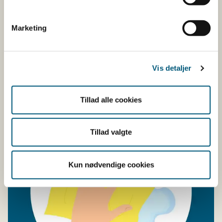
Mad på grill, festival, picnic,
ud på tur mv.
Marketing
Vis detaljer
Læs om mad på grill, festival, picnic osv.
Tillad alle cookies
Tillad valgte
Kun nødvendige cookies