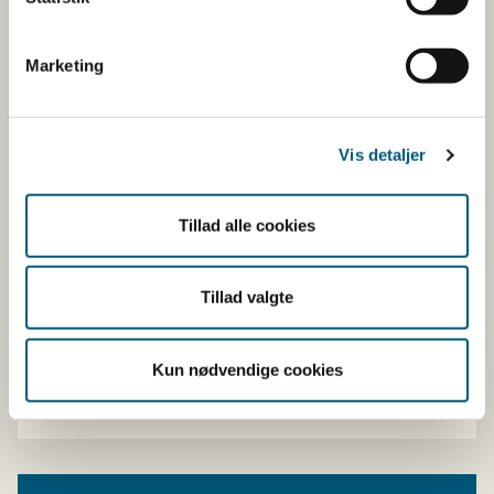
Hvad er PAH og HAA, og hvorfor er de
Marketing
skadelige?
Er det farligt at grille ofte?
Vis detaljer
Hvilken grilltype er bedst?
Tillad alle cookies
Hjælper marinering?
Tillad valgte
Skal jeg helt undgå fedtrig mad som
pølser og hamburgere?
Kun nødvendige cookies