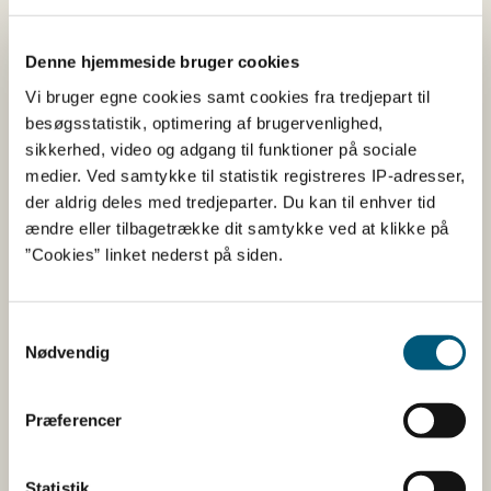
kontakt med mad og ikke er tiltænkt de høje
temperaturer i en grill.
Denne hjemmeside bruger cookies
Vi bruger egne cookies samt cookies fra tredjepart til
Køb ikke grillredskaber på
besøgsstatistik, optimering af brugervenlighed,
hjemmesider udenfor EU
sikkerhed, video og adgang til funktioner på sociale
medier. Ved samtykke til statistik registreres IP-adresser,
Køb kun grillredskaber på hjemmesider indenfor EU,
der aldrig deles med tredjeparter. Du kan til enhver tid
hvor du tydeligt kan se en adresse i et europæisk land.
ændre eller tilbagetrække dit samtykke ved at klikke på
EU har en række fælles regler, der beskytter
”Cookies” linket nederst på siden.
forbrugerne mod tungmetaller, PFAS eller andre stoffer,
der kan afsmitte fra dine billige grillredskaber købt
online.
Samtykkevalg
Nødvendig
Læs mere om sikker handel på nettet
Præferencer
Spørgsmål og svar
Statistik