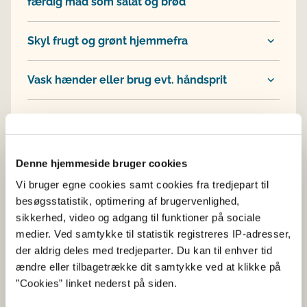
færdig mad som salat og brød
Skyl frugt og grønt hjemmefra
Vask hænder eller brug evt. håndsprit
Smid rester af letfordærveligt mad fra
picnickurven ud
Denne hjemmeside bruger cookies
Tag kun den mad med, I skal spise på
Vi bruger egne cookies samt cookies fra tredjepart til
turen
besøgsstatistik, optimering af brugervenlighed,
sikkerhed, video og adgang til funktioner på sociale
medier. Ved samtykke til statistik registreres IP-adresser,
der aldrig deles med tredjeparter. Du kan til enhver tid
ændre eller tilbagetrække dit samtykke ved at klikke på
Læs mere
”Cookies” linket nederst på siden.