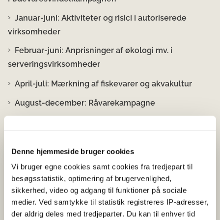
Januar-juni: Aktiviteter og risici i autoriserede
virksomheder
Februar-juni: Anprisninger af økologi mv. i
serveringsvirksomheder
April-juli: Mærkning af fiskevarer og akvakultur
August-december: Råvarekampagne
September-december: Dækkende risikoanalyse
som et redskab til sikre fødevarer
Denne hjemmeside bruger cookies
Light kontrolkampagner
Vi bruger egne cookies samt cookies fra tredjepart til
besøgsstatistik, optimering af brugervenlighed,
sikkerhed, video og adgang til funktioner på sociale
April-juni: Anvendelse af tilsætningsstoffer i
medier. Ved samtykke til statistik registreres IP-adresser,
produktionsvirksomheder
der aldrig deles med tredjeparter. Du kan til enhver tid