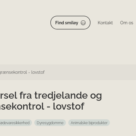
Find smiley
Kontakt
Om os
grænsekontrol - lovstof
rsel fra tredjelande og
ekontrol - lovstof
Fødevaresikkerhed
Dyresygdomme
Animalske biprodukter