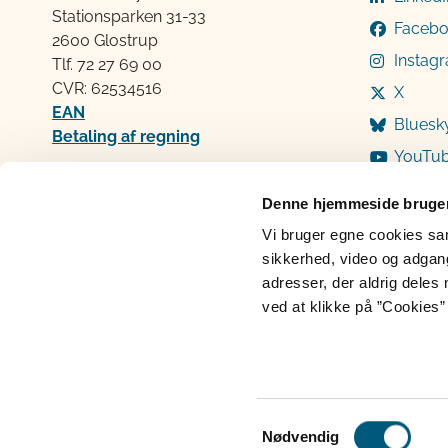
Stationsparken 31-33
Faceb
2600 Glostrup
Instag
Tlf. 72 2​​​7 69 00
CVR: 62534516
X
EAN
Bluesk
Betaling af regning
YouTu
Åben:
Mandag: 9-12 og 13-15
Denne hjemmeside bruger
Tirsdag: 9-12
Vi bruger egne cookies samt
Onsdag: 9-12
sikkerhed, video og adgang 
Torsdag: 9-12 og 13-15
adresser, der aldrig deles 
Fredag: 9-12
ved at klikke på ”Cookies” 
Cookies
Persondatabeskyttelse
Ti
Samtykkevalg
Nødvendig