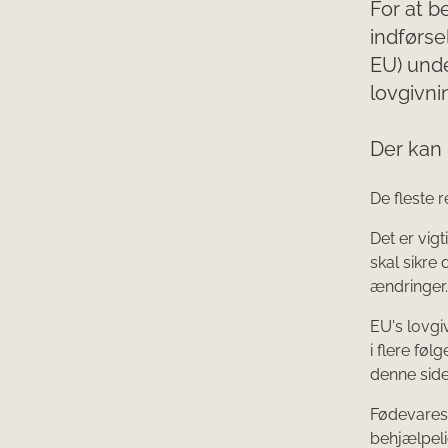
For at 
indførse
EU) unde
lovgivni
Der kan 
De fleste 
Det er vig
skal sikre
ændringer.
EU's lovgi
i flere fø
denne side
Fødevarest
behjælpeli