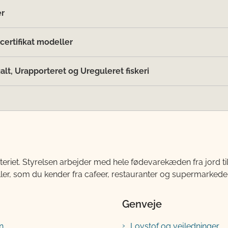
er
ertifikat modeller
galt, Urapporteret og Ureguleret fiskeri
teriet. Styrelsen arbejder med hele fødevarekæden fra jord 
ller, som du kender fra cafeer, restauranter og supermarkeder
Genveje
n
Lovstof og vejledninger