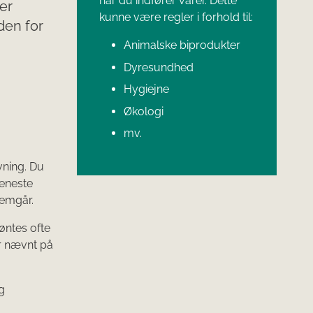
når du indfører varer. Dette
er
kunne være regler i forhold til:
den for
Animalske biprodukter
Dyresundhed
Hygiejne
Økologi
mv.
vning. Du
seneste
remgår.
øntes ofte
er nævnt på
g