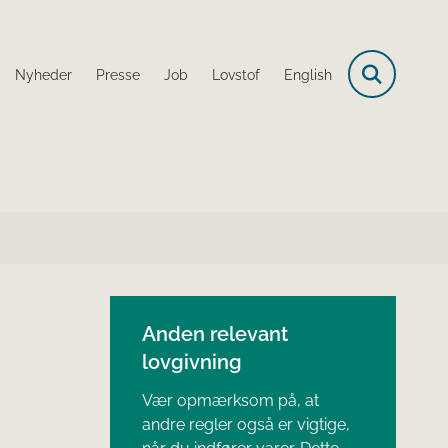
Nyheder
Presse
Job
Lovstof
English
Anden relevant
lovgivning
Vær opmærksom på, at
andre regler også er vigtige,