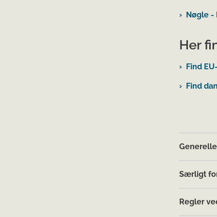
Nøgle - 
Her fi
Find EU
Find dan
Generelle
Særligt fo
Regler ved