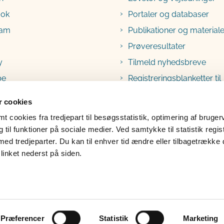
ook
Portaler og databaser
ram
Publikationer og materiale
Prøveresultater
y
Tilmeld nyhedsbreve
be
Registreringsblanketter til
fødevarevirksomheder
 cookies
 cookies fra tredjepart til besøgsstatistik, optimering af bruger
til funktioner på sociale medier. Ved samtykke til statistik regis
med tredjeparter. Du kan til enhver tid ændre eller tilbagetrække
linket nederst på siden.
lgængelighedserklæring
Klage
Præferencer
Statistik
Marketing