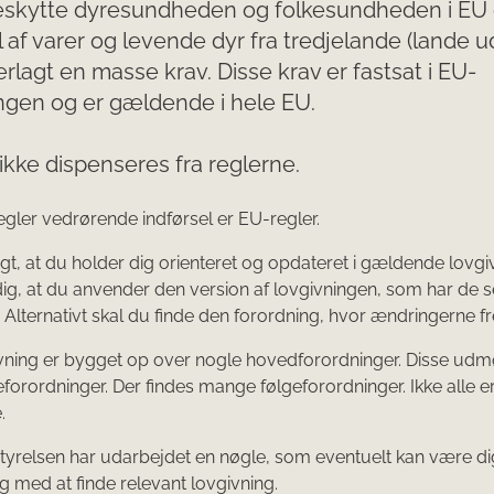
beskytte dyresundheden og folkesundheden i EU 
l af varer og levende dyr fra tredjelande (lande u
rlagt en masse krav. Disse krav er fastsat i EU-
ngen og er gældende i hele EU.
ikke dispenseres fra reglerne.
regler vedrørende indførsel er EU-regler.
tigt, at du holder dig orienteret og opdateret i gældende lovgi
 dig, at du anvender den version af lovgivningen, som har de 
 Alternativt skal du finde den forordning, hvor ændringerne f
vning er bygget op over nogle hovedforordninger. Disse udm
lgeforordninger. Der findes mange følgeforordninger. Ikke alle 
.
yrelsen har udarbejdet en nøgle, som eventuelt kan være di
g med at finde relevant lovgivning.