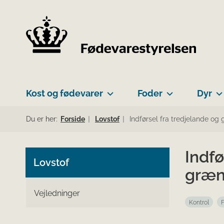
Kost og fødevarer
Foder
Dyr
Du er her:
Forside
Lovstof
Indførsel fra tredjelande og 
Indfø
Lovstof
græns
Vejledninger
Kontrol