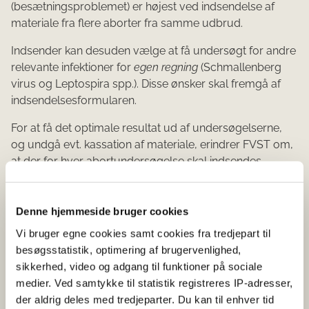
(besætningsproblemet) er højest ved indsendelse af
materiale fra flere aborter fra samme udbrud.
Indsender kan desuden vælge at få undersøgt for andre
relevante infektioner for
egen regning
(Schmallenberg
virus og Leptospira spp.). Disse ønsker skal fremgå af
indsendelsesformularen.
For at få det optimale resultat ud af undersøgelserne,
og undgå evt. kassation af materiale, erindrer FVST om,
at der for hver abortundersøgelse skal indsendes
følgende materiale –
alle tre dele
:
Hele fostre (gerne flere aborterede fostre pr.
Denne hjemmeside bruger cookies
besætningsproblem)
Vi bruger egne cookies samt cookies fra tredjepart til
Ustabiliseret blodprøve fra moderkoen
besøgsstatistik, optimering af brugervenlighed,
Hele placenta eller stykker (med kotyledoner) heraf
sikkerhed, video og adgang til funktioner på sociale
medier. Ved samtykke til statistik registreres IP-adresser,
Det anbefales af sende de fostre inkl. placenta, som
der aldrig deles med tredjeparter. Du kan til enhver tid