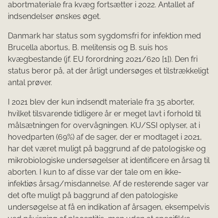
abortmateriale fra kvæg fortsætter i 2022. Antallet af
indsendelser ønskes øget.
Danmark har status som sygdomsfri for infektion med
Brucella abortus, B. melitensis og B. suis hos
kvægbestande (jf. EU forordning 2021/620 [1]). Den fri
status beror på, at der årligt undersøges et tilstrækkeligt
antal prøver.
I 2021 blev der kun indsendt materiale fra 35 aborter,
hvilket tilsvarende tidligere år er meget lavt i forhold til
målsætningen for overvågningen. KU/SSI oplyser, at i
hovedparten (69%) af de sager, der er modtaget i 2021,
har det været muligt på baggrund af de patologiske og
mikrobiologiske undersøgelser at identificere en årsag til
aborten. I kun to af disse var der tale om en ikke-
infektiøs årsag/misdannelse. Af de resterende sager var
det ofte muligt på baggrund af den patologiske
undersøgelse at få en indikation af årsagen, eksempelvis