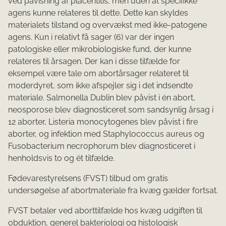
ved påvisning af placentitis, men uden at specifikke
agens kunne relateres til dette. Dette kan skyldes
materialets tilstand og overvækst med ikke-patogene
agens. Kun i relativt få sager (6) var der ingen
patologiske eller mikrobiologiske fund, der kunne
relateres til årsagen. Der kan i disse tilfælde for
eksempel være tale om abortårsager relateret til
moderdyret, som ikke afspejler sig i det indsendte
materiale. Salmonella Dublin blev påvist i én abort,
neosporose blev diagnosticeret som sandsynlig årsag i
12 aborter, Listeria monocytogenes blev påvist i fire
aborter, og infektion med Staphylococcus aureus og
Fusobacterium necrophorum blev diagnosticeret i
henholdsvis to og ét tilfælde.
Fødevarestyrelsens (FVST) tilbud om gratis
undersøgelse af abortmateriale fra kvæg gælder fortsat.
FVST betaler ved aborttilfælde hos kvæg udgiften til
obduktion, generel bakteriologi og histologisk