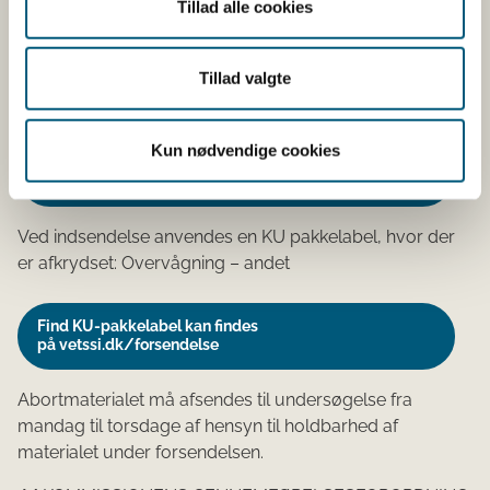
Tillad alle cookies
lagene for at forhindre, at den yderste papkasse bliver
gennemblødt. Placenta skal være pakket i en separat
pose eller beholder. Læs mere: SSI's vejledning om
Tillad valgte
emballering
.
Kun nødvendige cookies
Anvend indsendelsesblanketten "Kvægaborter" på
vetssi.dk/blanket
Ved indsendelse anvendes en KU pakkelabel, hvor der
er afkrydset: Overvågning – andet
Find KU-pakkelabel kan findes
på vetssi.dk/forsendelse
Abortmaterialet må afsendes til undersøgelse
fra
mandag til torsdage
af hensyn til holdbarhed af
materialet under forsendelsen.