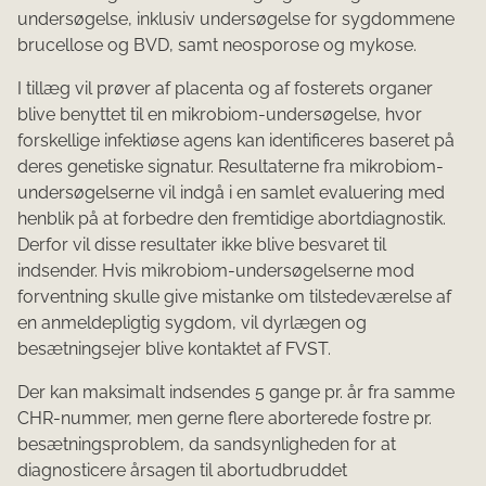
undersøgelse, inklusiv undersøgelse for sygdommene
brucellose og BVD, samt neosporose og mykose.
I tillæg vil prøver af placenta og af fosterets organer
blive benyttet til en mikrobiom-undersøgelse, hvor
forskellige infektiøse agens kan identificeres baseret på
deres genetiske signatur. Resultaterne fra mikrobiom-
undersøgelserne vil indgå i en samlet evaluering med
henblik på at forbedre den fremtidige abortdiagnostik.
Derfor vil disse resultater ikke blive besvaret til
indsender. Hvis mikrobiom-undersøgelserne mod
forventning skulle give mistanke om tilstedeværelse af
en anmeldepligtig sygdom, vil dyrlægen og
besætningsejer blive kontaktet af FVST.
Der kan maksimalt indsendes 5 gange pr. år fra samme
CHR-nummer, men gerne
flere aborterede fostre
pr.
besætningsproblem, da sandsynligheden for at
diagnosticere årsagen til abortudbruddet