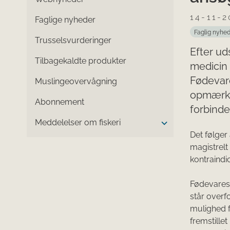
14-11-2
Faglige nyheder
Faglig nyhe
Trusselsvurderinger
Efter ud
Tilbagekaldte produkter
medicin 
Fødevar
Muslingeovervågning
opmærkso
Abonnement
forbind
Meddelelser om fiskeri
​Det følge
magistrelt
kontraindic
Fødevarest
står overf
mulighed f
fremstille