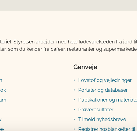
teriet. Styrelsen arbejder med hele fødevarekæden fra jord 
ller, som du kender fra cafeer, restauranter og supermarkeder
Genveje
n
Lovstof og vejledninger
ook
Portaler og databaser
ram
Publikationer og materiale
Prøveresultater
y
Tilmeld nyhedsbreve
be
Registreringsblanketter til
fødevarevirksomheder