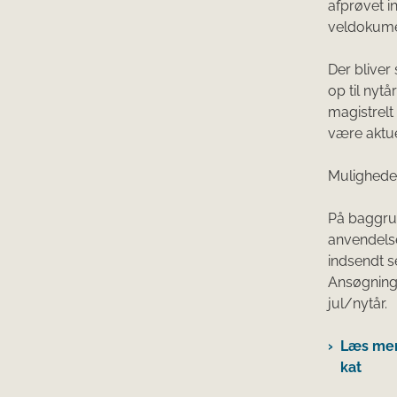
afprøvet i
veldokume
Der bliver
op til nytå
magistrelt
være aktuel
Muligheden
På baggrun
anvendelse
indsendt 
Ansøgninge
jul/nytår.
Læs mer
kat