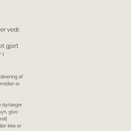
er vedr.
t gjort
 i
dinering af
midler er
de dyrlæger
syn, give
relt
er ikke er