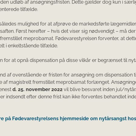
nden udløb af ansøgningsfristen. Dette gælder dog kun i særl
nterede tilfælde.
 således mulighed for at afprøve de markedsførte lægemidler
rsaften. Først herefter – hvis det viser sig nødvendigt – må de
 fremstillet meprobamat. Fødevarestyrelsen forventer, at dette
t i enkeltstående tilfælde.
 for at opnå dispensation på disse vilkår er begrænset til nyt
d af ovenstående er fristen for ansøgning om dispensation ti
 af magistrelt fremstillet meprobamat forlænget. Ansøgning
senest
d. 25. november 2022
vil blive besvaret inden jul/nytår
r indsendt efter denne frist kan ikke forventes behandlet ind
e på Fødevarestyrelsens hjemmeside om nytårsangst ho