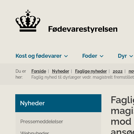
Kost og fødevarer
Foder
Dyr
Du er
Forside
Nyheder
Faglige nyheder
2022
no
her:
Faglig nyhed til dyrlæger vedr. magistrelt fremstil
Fagli
Nyheder
magi
mod n
Pressemeddelelser
ansø
Webnyheder