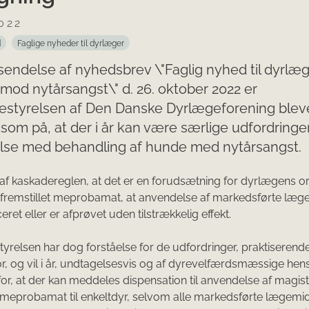
022
d
Faglige nyheder til dyrlæger
sendelse af nyhedsbrev \"Faglig nyhed til dyrlæg
mod nytårsangst\" d. 26. oktober 2022 er
estyrelsen af Den Danske Dyrlægeforening bleve
m på, at der i år kan være særlige udfordringer
else med behandling af hunde med nytårsangst.
r af kaskadereglen, at det er en forudsætning for dyrlægens or
 fremstillet meprobamat, at anvendelse af markedsførte læge
eret eller er afprøvet uden tilstrækkelig effekt.
yrelsen har dog forståelse for de udfordringer, praktiseren
or, og vil i år, undtagelsesvis og af dyrevelfærdsmæssige hen
or, at der kan meddeles dispensation til anvendelse af magist
t meprobamat til enkeltdyr, selvom alle markedsførte lægemidl