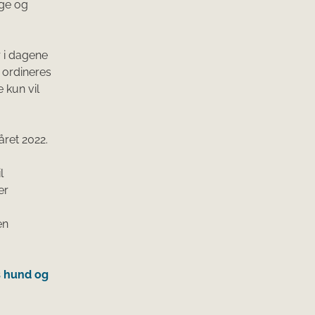
ige og
 i dagene
r ordineres
 kun vil
året 2022.
l
er
.
en
s hund og