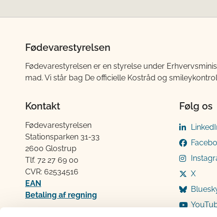
Fødevarestyrelsen
Fødevarestyrelsen er en styrelse under Erhvervsminis
mad. Vi står bag De officielle Kostråd og smileykontro
Kontakt
Følg os
Fødevarestyrelsen
LinkedI
Stationsparken 31-33
Faceb
2600 Glostrup
Instag
Tlf. 72 2​​​7 69 00
CVR: 62534516
X
EAN
Bluesk
Betaling af regning
YouTu
Åben: