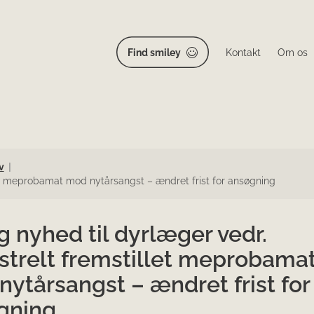
Find smiley
Kontakt
Om os
v
let meprobamat mod nytårsangst – ændret frist for ansøgning
g nyhed til dyrlæger vedr.
strelt fremstillet meprobama
ytårsangst – ændret frist for
gning