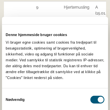
9​
Hjertemusling
A
(15.01.22)
​9
Hjertemusling
B
(09.04.22
Denne hjemmeside bruger cookies
Vi bruger egne cookies samt cookies fra tredjepart til
​13
Hjertemusling​
​A
besøgsstatistik, optimering af brugervenlighed,
(15.01.22
sikkerhed, video og adgang til funktioner på sociale
medier. Ved samtykke til statistik registreres IP-adresser,
13​
​Hjertemusling
​B
der aldrig deles med tredjeparter. Du kan til enhver tid
(15.01.22
ændre eller tilbagetrække dit samtykke ved at klikke på
”Cookies” linket nederst på siden.
15​
​Blåmusling
​A
(15.01.22
Samtykkevalg
​15
H
jertemusling
A
Nødvendig
(15.01.22)