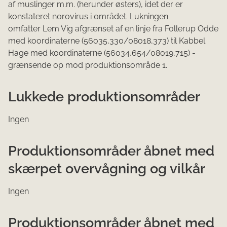
af muslinger m.m. (herunder østers), idet der er
konstateret norovirus i området. Lukningen
omfatter Lem Vig afgrænset af en linje fra Follerup Odde
med koordinaterne (56
o
35,330/08
o
18,373) til Kabbel
Hage med koordinaterne (56
o
34,654/08
o
19,715) -
grænsende op mod produktionsområde 1.
Lukkede produktionsområder
Ingen
Produktionsområder åbnet med
skærpet overvågning og vilkår
Ingen
Produktionsområder åbnet med