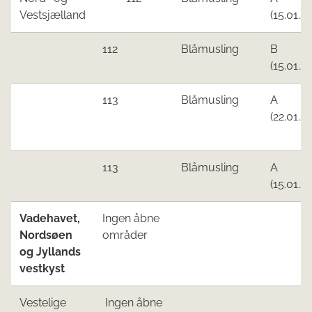
Vestsjælland
(15.01.22)
112
​Blåmusling
B
(15.01.22)
​113
Blåmusling​
​A
(22.01.22
​113
Blåmusling​
​A
(15.01.22
Vadehavet,
Ingen åbne
Nordsøen ​
områder
og Jyllands
vestkyst​
Vestelige
Ingen åbne