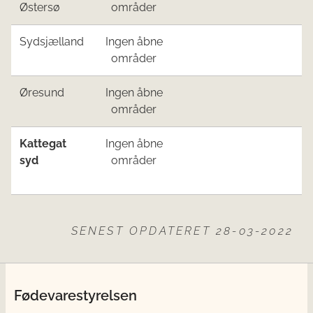
Østersø
områder​
​Sydsjælland
Ingen åbne
områder​
​Øresund
Ingen åbne
områder​
​Katte
gat
Ingen åbne
sy
d
områder
SENEST OPDATERET 28-03-2022
Fødevarestyrelsen