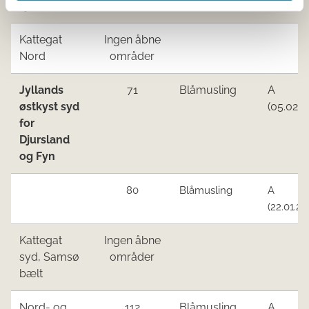
Fjord
Kattegat
Ingen åbne
Nord
områder
Jyllands
71
Blåmusling
A
østkyst syd
(05.02.2
for
Djursland
og Fyn
80
Blåmusling
A
(22.01.22
Kattegat
Ingen åbne
syd, Samsø
områder
bælt
Nord- og
​112
​Blåmusling
A