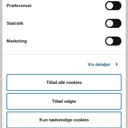
25​
​Blåmusling
​A
Præferencer
(15.01.22
Statistik
​30
Blåmusling
​A
(15
.01
.22
Marketing
​30
Blåmusling
B
(15
.01
.22
Vis detaljer
​33
Blåmusling
​A
(15.01.22
Tillad alle cookies
​35
Blåmusling​
​A
(15.01.22
Tillad valgte
Limfjorden
Ingen åbne
Øst og
områder
Kun nødvendige cookies
Mariager