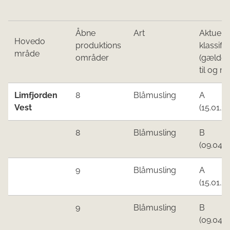
Åbne​​
Art
Aktuel
Hoved​o​​
produktions​
klassifi
mråde
o​mrå​der
(gælde
til og m
Limfjorden
8
Blåmusling
A
Vest​​​
(15.01.22)
8
Blåmusling
B
(09.04.22
9​
​Blåmusling
A
(15.01.22)
​9
​Blåmusling​
B
(09.04.22