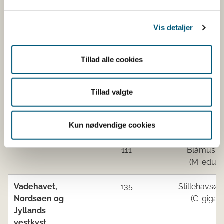
Kattegat syd,
Ingen åbne områder
Samsø bælt
Vis detaljer
Nord- og
111
Blåmusli
Vestsjælland
(M. edulis
Tillad alle cookies
111
Blåmusli
(M. edulis
Tillad valgte
111
Blåmusli
Kun nødvendige cookies
(M. edulis
111
Blåmusli
(M. edulis
Vadehavet,
135
Stillehavsøs
Nordsøen og
(C. gigas)
Jyllands
vestkyst