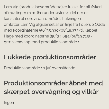
Lem Vig (produktionsområde 10) er lukket for alt fiskeri
af muslinger m.m. (herunder østers), idet der er
konstateret norovirus i området. Lukningen
omfatter Lem Vig afgrænset af en linje fra Follerup Odde
o
o
med koordinaterne (56
35,330/08
18,373) til Kabbel
o
o
Hage med koordinaterne (56
34,654/08
19,715) -
grænsende op mod produktionsområde 1.
Lukkede produktionsområder
Produktionsområde 10 jvf. ovenstående.
Produktionsområder åbnet med
skærpet overvågning og vilkår
Ingen