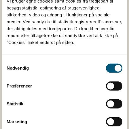
Vi bruger egne cookies samt cookies fra tredjepart til
besøgsstatistik, optimering af brugervenlighed,
sikkerhed, video og adgang til funktioner på sociale
medier. Ved samtykke til statistik registreres IP-adresser,
Limfjorden Vest
35
Blåmusli
der aldrig deles med tredjeparter. Du kan til enhver tid
(M. edulis
ændre eller tilbagetrække dit samtykke ved at klikke på
”Cookies” linket nederst på siden.
Limfjorden Øst
Ingen åbne områder
og Mariager
Samtykkevalg
Nødvendig
Fjord
Kattegat Nord
Ingen åbne områder
Præferencer
Jyllands
Ingen åbne områder
østkyst syd for
Statistik
Djursland og
Fyn
Marketing