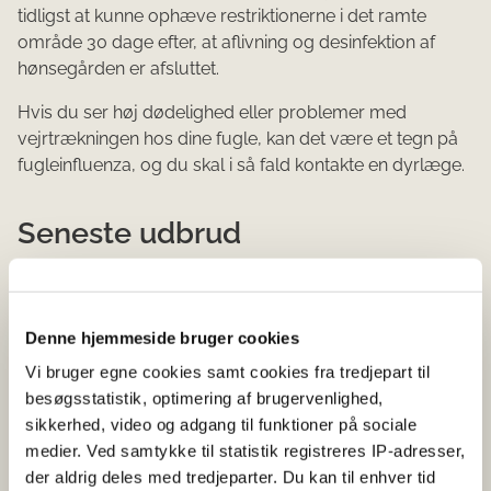
tidligst at kunne ophæve restriktionerne i det ramte
område 30 dage efter, at aflivning og desinfektion af
hønsegården er afsluttet.
Hvis du ser høj dødelighed eller problemer med
vejrtrækningen hos dine fugle, kan det være et tegn på
fugleinfluenza, og du skal i så fald kontakte en dyrlæge.
Seneste udbrud
Hønsebesætning med 800 dyr ved Søtofte, Ringsted
kommune. 11. februar 2022
Denne hjemmeside bruger cookies
Hobbyhold med 18 høns ved Søbjerg Huse, Sorø
Vi bruger egne cookies samt cookies fra tredjepart til
kommune. 15. januar 2022
besøgsstatistik, optimering af brugervenlighed,
Hønsebesætning med 100.000 æglæggende dyr i
sikkerhed, video og adgang til funktioner på sociale
Stoholm, Viborg kommune. 7. januar 2022
medier. Ved samtykke til statistik registreres IP-adresser,
der aldrig deles med tredjeparter. Du kan til enhver tid