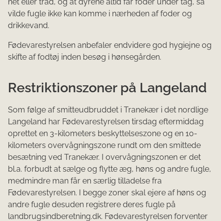
net eller tråd, og at dyrene altid får foder under tag, så
vilde fugle ikke kan komme i nærheden af foder og
drikkevand.
Fødevarestyrelsen anbefaler endvidere god hygiejne og
skifte af fodtøj inden besøg i hønsegården.
Restriktionszoner på Langeland
Som følge af smitteudbruddet i Tranekær i det nordlige
Langeland har Fødevarestyrelsen tirsdag eftermiddag
oprettet en 3-kilometers beskyttelseszone og en 10-
kilometers overvågningszone rundt om den smittede
besætning ved Tranekær. I overvågningszonen er det
bl.a. forbudt at sælge og flytte æg, høns og andre fugle,
medmindre man får en særlig tilladelse fra
Fødevarestyrelsen. I begge zoner skal ejere af høns og
andre fugle desuden registrere deres fugle på
landbrugsindberetning.dk. Fødevarestyrelsen forventer