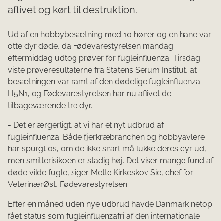
aflivet og kørt til destruktion.
Ud af en hobbybesætning med 10 høner og en hane var
otte dyr døde, da Fødevarestyrelsen mandag
eftermiddag udtog prøver for fugleinfluenza. Tirsdag
viste prøveresultaterne fra Statens Serum Institut, at
besætningen var ramt af den dødelige fugleinfluenza
H5N1, og Fødevarestyrelsen har nu aflivet de
tilbageværende tre dyr.
- Det er ærgerligt, at vi har et nyt udbrud af
fugleinfluenza. Både fjerkræbranchen og hobbyavlere
har spurgt os, om de ikke snart må lukke deres dyr ud,
men smitterisikoen er stadig høj. Det viser mange fund af
døde vilde fugle, siger Mette Kirkeskov Sie, chef for
VeterinærØst, Fødevarestyrelsen.
Efter en måned uden nye udbrud havde Danmark netop
fået status som fugleinfluenzafri af den internationale