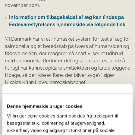
november 2021.
Information om tilbagekaldet af æg kan findes på
Fødevarestyrelsens hjemmeside via følgende link.
\"I Danmark har vi et fintmasket system for test af æg for
salmonella og et beredskab på tværs af humansiden og
fødevaresiden, der reagerer, så snart vi ser et udbrud
med salmonella. Derfor er det også en succes, at vi så
hurtigt har kunnet opklare smittekilden og kalde æggene
tilbage, så der ikke er flere, der bliver syge\", siger
Nikolas Kühn Hove, beredskabschef i
Fødevarestyrelsen.
Systemet virker
Denne hjemmeside bruger cookies
Det danske overvågningsprogram for salmonella i æg
Vi bruger egne cookies samt cookies fra tredjepart til
er meget fintmasket og betyder bl.a., at prøver til kontrol
besøgsstatistik, optimering af brugervenlighed,
for salmonella bliver udtaget hver 14. dag hos
sikkerhed, video og adgang til funktioner på sociale
producenter af æg. Med denne prøvefrekvens i