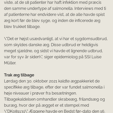
viste, at de 18 patienter har haft infektion med præcis
den samme undertype af salmonella. Interviews med ti
af patienterne har endvidere vist, at de alle havde spist
æg kort før de blev syge, og inden de inficerede æg
blev trukket tilbage.
\"Det er højst usædvanligt, at vi har et sygdomsudbrud,
som skyldes danske æg. Disse udbrud er heldigvis
meget sjældne, og sidst vi havde et lignende udbrud,
var for syv år siden\", siger epidemiolog på SSI Luise
Müller.
Trak æg tilbage
Lørdag den 30. oktober 2021 kaldte ægpakkeriet de
specifikke æg tilbage, efter der var fundet salmonella i
høje niveauer i prøver fra besætningen.
Tilbagekaldelsen omhandler skrabeæg, frilandsæg og
buræg, hvor der på ægget er et stempel med
\"DK081131\". Æggene havde en Bedst før-dato den 16.