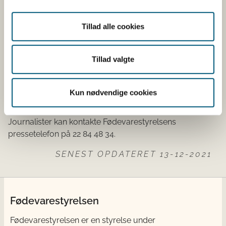
Statens Serum Institut, DTU Fødevareinstituttet og
Fødevarestyrelsen.
Tillad alle cookies
Læs mere
Læs mere om sygdomsudbruddet
Tillad valgte
Læs mere om tilbagekaldelsen på
Fødevarestyrelsens hjemmeside
Kun nødvendige cookies
Yderligere oplysninger
​Journalister kan kontakte Fødevarestyrelsens
pressetelefon på 22 84 48 34.
SENEST OPDATERET 13-12-2021
Fødevarestyrelsen
Fødevarestyrelsen er en styrelse under