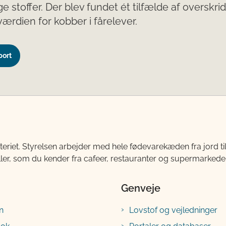
ge stoffer. Der blev fundet ét tilfælde af overskri
rdien for kobber i fårelever.
port
teriet. Styrelsen arbejder med hele fødevarekæden fra jord 
ller, som du kender fra cafeer, restauranter og supermarkeder
Genveje
n
Lovstof og vejledninger