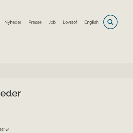
Nyheder
Presse
Job
Lovstof
English
geder
lere