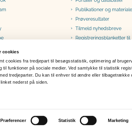
ook
Portaler og databaser
ram
Publikationer og materiale
Prøveresultater
y
Tilmeld nyhedsbreve
be
Registreringsblanketter til
fødevarevirksomheder
 cookies
 cookies fra tredjepart til besøgsstatistik, optimering af bruger
til funktioner på sociale medier. Ved samtykke til statistik regis
med tredjeparter. Du kan til enhver tid ændre eller tilbagetrække
linket nederst på siden.
lgængelighedserklæring
Klage
Præferencer
Statistik
Marketing