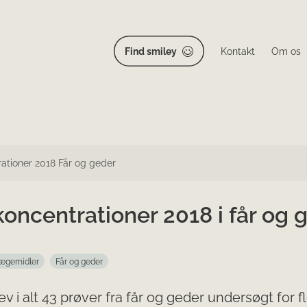
Find smiley
Kontakt
Om os
ationer 2018 Får og geder
oncentrationer 2018 i får og 
lægemidler
Får og geder
lev i alt 43 prøver fra får og geder undersøgt for f