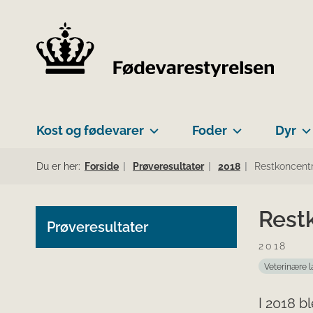
Kost og fødevarer
Foder
Dyr
Du er her:
Forside
Prøveresultater
2018
Restkoncentr
Restk
Prøveresultater
2018
Veterinære 
I 2018 b