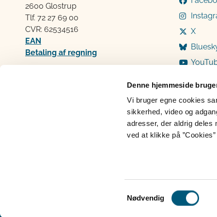
Faceb
2600 Glostrup
Instag
Tlf. 72 2​​​7 69 00
CVR: 62534516
X
EAN
Bluesk
Betaling af regning
YouTu
Åben:
Mandag: 9-12 og 13-15
Denne hjemmeside bruger
Tirsdag: 9-12
Vi bruger egne cookies samt
Onsdag: 9-12
sikkerhed, video og adgang 
Torsdag: 9-12 og 13-15
adresser, der aldrig deles 
Fredag: 9-12
ved at klikke på ”Cookies” 
Cookies
Persondatabeskyttelse
Ti
Samtykkevalg
Nødvendig